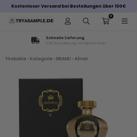
Kostenloser Versand bei Bestellungen über 100€
0
Schnelle Lieferung
5,95 Euro Lieferung mit lokalem Kurier
×
Titelseite
›
Kategorie
›
BRAND
›
Afnan
Andere Kunden haben diese auch
gekauft
Tom Ford
Afnan
Tom Ford
Afnan Rare
Dolce &