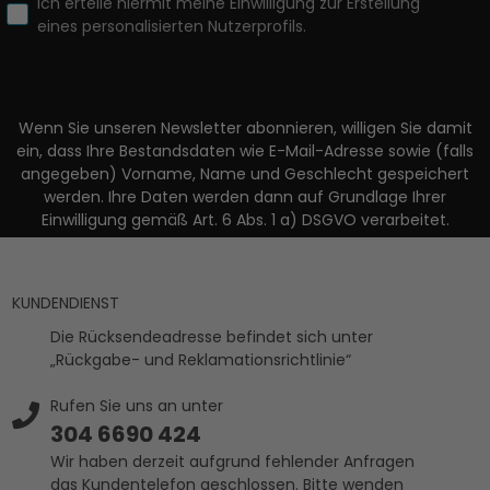
Ich erteile hiermit meine Einwilligung zur Erstellung
eines personalisierten Nutzerprofils.
Wenn Sie unseren Newsletter abonnieren, willigen Sie damit
ein, dass Ihre Bestandsdaten wie E-Mail-Adresse sowie (falls
angegeben) Vorname, Name und Geschlecht gespeichert
werden. Ihre Daten werden dann auf Grundlage Ihrer
Einwilligung gemäß Art. 6 Abs. 1 a) DSGVO verarbeitet.
KUNDENDIENST
Die Rücksendeadresse befindet sich unter
„Rückgabe- und Reklamationsrichtlinie“
Rufen Sie uns an unter
304 6690 424
Wir haben derzeit aufgrund fehlender Anfragen
das Kundentelefon geschlossen. Bitte wenden