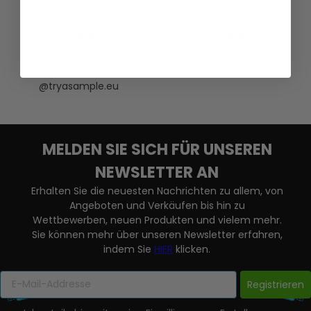
7,95 €
7,95 €
VERSANDKOSTEN
VERSANDKOSTEN
AUF LAGER
AUF LAGER
@tryasample.eu
MELDEN SIE SICH FÜR UNSEREN
NEWSLETTER AN
Erhalten Sie die neuesten Nachrichten zu allem, von
Angeboten und Verkäufen bis hin zu
Wettbewerben, neuen Produkten und vielem mehr.
Sie können mehr über unseren Newsletter erfahren,
indem Sie
HIER
klicken.
Registrieren