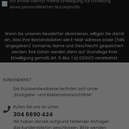
Ich erteile hiermit meine Einwilligung zur Erstellung
eines personalisierten Nutzerprofils.
Wenn Sie unseren Newsletter abonnieren, willigen Sie damit
ein, dass Ihre Bestandsdaten wie E-Mail-Adresse sowie (falls
angegeben) Vorname, Name und Geschlecht gespeichert
werden. Ihre Daten werden dann auf Grundlage Ihrer
Einwilligung gemäß Art. 6 Abs. 1 a) DSGVO verarbeitet.
KUNDENDIENST
Die Rücksendeadresse befindet sich unter
„Rückgabe- und Reklamationsrichtlinie“
Rufen Sie uns an unter
304 6690 424
Wir haben derzeit aufgrund fehlender Anfragen
das Kundentelefon geschlossen. Bitte wenden