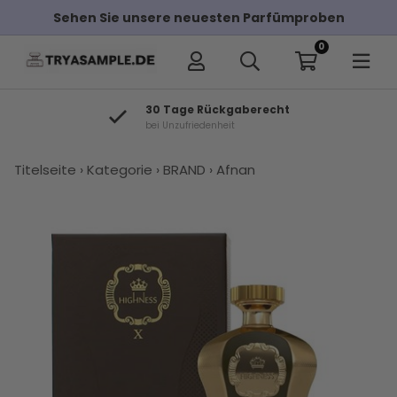
Sehen Sie unsere neuesten Parfümproben
0
30 Tage Rückgaberecht
bei Unzufriedenheit
×
Titelseite
›
Kategorie
›
BRAND
›
Afnan
Andere Kunden haben diese auch
gekauft
Tom Ford
Afnan
Tom Ford
Afnan Rare
Dolce &