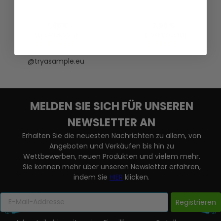
7,95 €
7,95 €
VERSANDKOSTEN
VERSANDKOSTEN
AUF LAGER
AUF LAGER
@tryasample.eu
MELDEN SIE SICH FÜR UNSEREN
NEWSLETTER AN
Erhalten Sie die neuesten Nachrichten zu allem, von
Angeboten und Verkäufen bis hin zu
Wettbewerben, neuen Produkten und vielem mehr.
Sie können mehr über unseren Newsletter erfahren,
indem Sie
HIER
klicken.
Registrieren