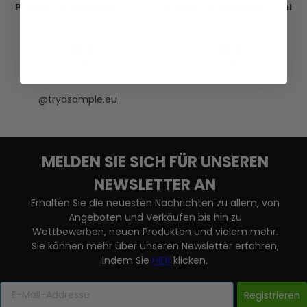
Parfum - Duftprobe - 5 ml
Parfum - Duftprobe - 5 ml
11,95 €
11,95 €
VERSANDKOSTEN
VERSANDKOSTEN
AUF LAGER
AUF LAGER
@tryasample.eu
MELDEN SIE SICH FÜR UNSEREN
NEWSLETTER AN
Erhalten Sie die neuesten Nachrichten zu allem, von
Angeboten und Verkäufen bis hin zu
Wettbewerben, neuen Produkten und vielem mehr.
Sie können mehr über unseren Newsletter erfahren,
indem Sie
HIER
klicken.
Registrieren