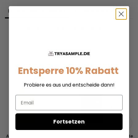
Produkt­beschreibung
Produkt­zutaten
Afnan Historic Doria - Eau de Parfum -
Duftprobe
Entsperre 10% Rabatt
Probiere es aus und entscheide dann!
Email
Fortsetzen
Afnan Supremacy - Eau de
Afnan Rare Carbon - Eau de