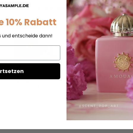
Produktempfehlungen
e 10% Rabatt
s und entscheide dann!
rtsetzen
Alexandre.J Oscent Black -
Alexandre.J Rose Alba -
e
Eau de parfum - Roll On - 5
Eau de Parfum - Roll On - 5
ml
ml
23,95 €
20,95 €
VERSANDKOSTEN
VERSANDKOSTEN
AUF LAGER
AUF LAGER