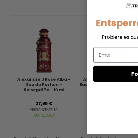
Entsperr
Probiere es au
Email
Fo
Alexandre.J Rose Alba -
Alexandre.J Rose Alba -
Eau de Parfum -
Eau de Parfum - Duftprob
Reisegröße - 10 ml
- 5 ml
27,95 €
20,95 €
VERSANDKOSTEN
VERSANDKOSTEN
AUF LAGER
AUF LAGER