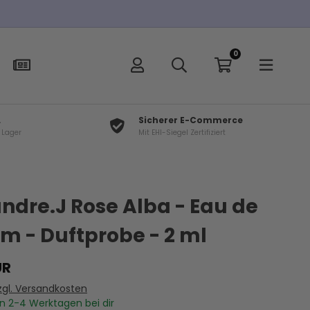
 Bestellungen über 100€
0
L
Sicherer E-Commerce
f Lager
Mit EHI-Siegel Zertifiziert
×
t
ndre.J Rose Alba - Eau de
m - Duftprobe - 2 ml
UR
zgl. Versandkosten
In
2-4
Werktagen bei dir