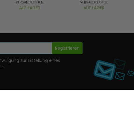
VERSANDKOSTEN
VERSANDKOSTEN
AUF LAGER
AUF LAGER
Registrieren
nwilligung zur Erstellung eines
ls.
ls angegeben) Vorname, Name und Geschlecht gespeichert