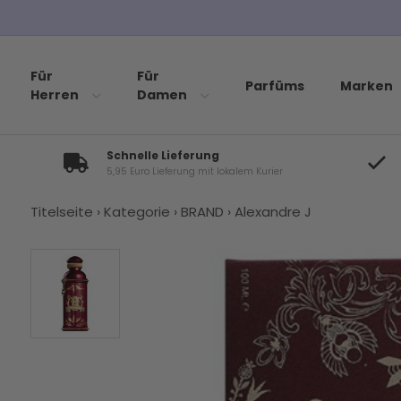
Für
Für
Parfüms
Marken
Herren
Damen
Schnelle Lieferung
5,95 Euro Lieferung mit lokalem Kurier
Titelseite
›
Kategorie
›
BRAND
›
Alexandre J