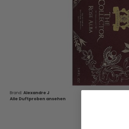
Chloe Atelier Des Fleurs Verbena -
Rose Noir by Byred
Eau de Parfum - Duftprobe - 2 ml
Parfum - Duftpro
10,95 €
11,95 €
VERSANDKOSTEN
VERSANDKOS
AUF LAGER
AUF LAGE
Alexandre J
Alle Duftproben ansehen