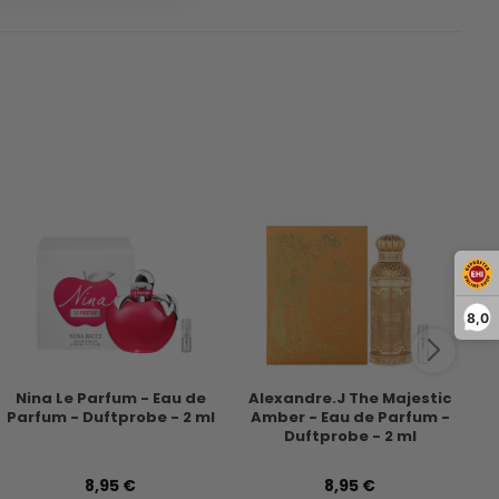
8,0
Nina Le Parfum - Eau de
Alexandre.J The Majestic
P
Parfum - Duftprobe - 2 ml
Amber - Eau de Parfum -
Ea
Duftprobe - 2 ml
8,95 €
8,95 €