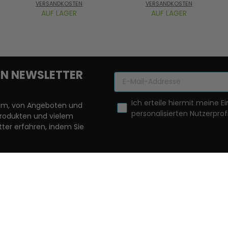
VERSANDKOSTEN
VERSANDKOSTEN
AUF LAGER
AUF LAGER
REN NEWSLETTER
Ich erteile hiermit meine Ei
llem, von Angeboten und
personalisierten Nutzerprofi
Produkten und vielem
ter erfahren, indem Sie
it ein, dass Ihre Bestandsdaten wie E-Mail-Adresse sowie (fal
igung gemäß Art. 6 Abs. 1 a) DSGVO verarbeitet.
INFORMATION