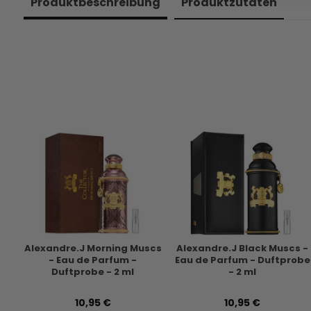
Produkt­beschreibung
Produkt­zutaten
Alexandre.J Morning Muscs
Alexandre.J Black Muscs -
- Eau de Parfum -
Eau de Parfum - Duftprobe
Duftprobe - 2 ml
- 2 ml
10,95 €
10,95 €