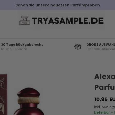
Kostenloser Versand bei
30 Tage Rückgaberecht
GROßE AUSWAH
bei Unzufriedenheit
Über 7.000 Artikel au
Andere Kunden haben diese auch gekauf
Alexa
Parfu
10,95
E
inkl. MwSt
z
Lieferbar - 