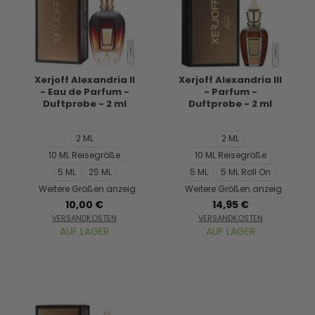
Xerjoff Alexandria II
Xerjoff Alexandria III
- Eau de Parfum -
- Parfum -
Duftprobe - 2 ml
Duftprobe - 2 ml
2 ML
2 ML
10 ML Reisegröße
10 ML Reisegröße
5 ML
25 ML
5 ML
5 ML Roll On
Weitere Größen anzeigen...
Weitere Größen anzeigen...
10,00 €
14,95 €
VERSANDKOSTEN
VERSANDKOSTEN
AUF LAGER
AUF LAGER