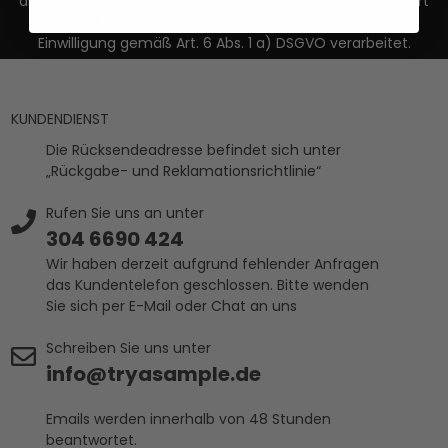
angegeben) Vorname, Name und Geschlecht gespeichert
werden. Ihre Daten werden dann auf Grundlage Ihrer
Einwilligung gemäß Art. 6 Abs. 1 a) DSGVO verarbeitet.
KUNDENDIENST
Die Rücksendeadresse befindet sich unter
„Rückgabe- und Reklamationsrichtlinie“
Rufen Sie uns an unter
304 6690 424
Wir haben derzeit aufgrund fehlender Anfragen
das Kundentelefon geschlossen. Bitte wenden
Sie sich per E-Mail oder Chat an uns
Schreiben Sie uns unter
info@tryasample.de
Emails werden innerhalb von 48 Stunden
beantwortet.