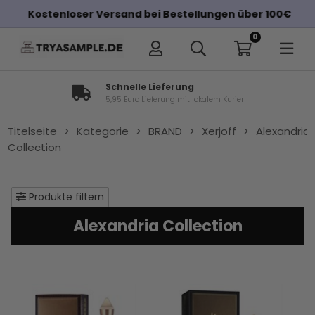
Kostenloser Versand bei Bestellungen über 100€
0
Schnelle Lieferung
5,95 Euro Lieferung mit lokalem Kurier
Titelseite
>
Kategorie
>
BRAND
>
Xerjoff
>
Alexandria
Collection
Produkte filtern
Alexandria Collection