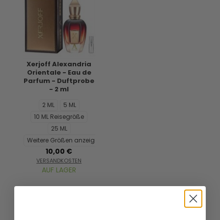
Xerjoff Alexandria
Orientale - Eau de
Parfum - Duftprobe
- 2 ml
2 ML
5 ML
10 ML Reisegröße
25 ML
Weitere Größen anzeigen...
10,00 €
VERSANDKOSTEN
AUF LAGER