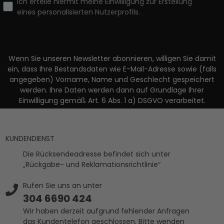
Ich erteile hiermit meine Einwilligung zur Erstellung
eines personalisierten Nutzerprofils.
Wenn Sie unseren Newsletter abonnieren, willigen Sie damit
ein, dass Ihre Bestandsdaten wie E-Mail-Adresse sowie (falls
angegeben) Vorname, Name und Geschlecht gespeichert
werden. Ihre Daten werden dann auf Grundlage Ihrer
Einwilligung gemäß Art. 6 Abs. 1 a) DSGVO verarbeitet.
KUNDENDIENST
Die Rücksendeadresse befindet sich unter
„Rückgabe- und Reklamationsrichtlinie“
Rufen Sie uns an unter
304 6690 424
Wir haben derzeit aufgrund fehlender Anfragen
das Kundentelefon geschlossen. Bitte wenden