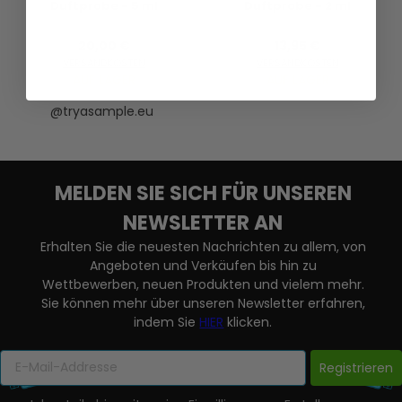
Duftprobe - 5 ml
Duftprobe - 2 ml
20,00 €
13,95 €
VERSANDKOSTEN
VERSANDKOSTEN
AUF LAGER
AUF LAGER
@tryasample.eu
MELDEN SIE SICH FÜR UNSEREN
NEWSLETTER AN
Erhalten Sie die neuesten Nachrichten zu allem, von
Angeboten und Verkäufen bis hin zu
Wettbewerben, neuen Produkten und vielem mehr.
Sie können mehr über unseren Newsletter erfahren,
indem Sie
HIER
klicken.
Registrieren