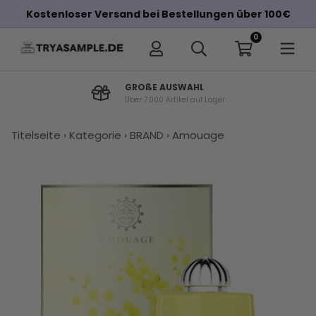
Kostenloser Versand bei Bestellungen über 100€
0
GROßE AUSWAHL
Über 7.000 Artikel auf Lager
×
Titelseite
›
Kategorie
›
BRAND
›
Amouage
Andere Kunden haben diese auch
gekauft
Amouage
Amouage
Kaufen Sie
Amouage
Amouage