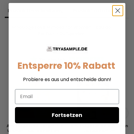
Produkt­beschreibung
Produkt­zutaten
Amouage Love Mimosa For Women - Eau de
Parfum - Duftprobe
Entsperre 10% Rabatt
Probiere es aus und entscheide dann!
Email
Fortsetzen
Amouage Love Delight For
Amouage Fate For Women
Women - Eau de Parfum -
- Eau de Parfum -