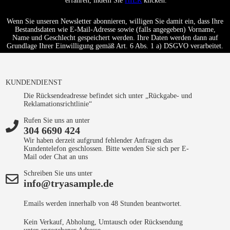
erfahren, indem Sie
HIER
klicken.
Wenn Sie unseren Newsletter abonnieren, willigen Sie damit ein, dass Ihre
Bestandsdaten wie E-Mail-Adresse sowie (falls angegeben) Vorname,
Name und Geschlecht gespeichert werden. Ihre Daten werden dann auf
Grundlage Ihrer Einwilligung gemäß Art. 6 Abs. 1 a) DSGVO verarbeitet.
KUNDENDIENST
Die Rücksendeadresse befindet sich unter „Rückgabe- und
Reklamationsrichtlinie“
Rufen Sie uns an unter
304 6690 424
Wir haben derzeit aufgrund fehlender Anfragen das
Kundentelefon geschlossen. Bitte wenden Sie sich per E-
Mail oder Chat an uns
Schreiben Sie uns unter
info@tryasample.de
Emails werden innerhalb von 48 Stunden beantwortet.
Kein Verkauf, Abholung, Umtausch oder Rücksendung