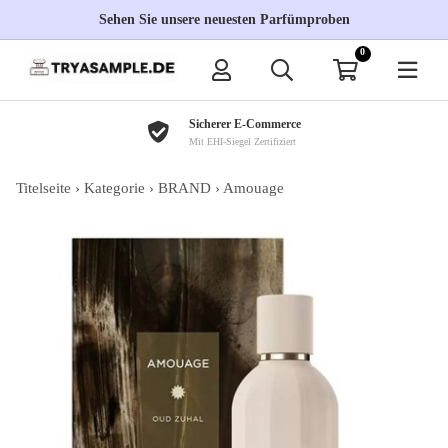
Sehen Sie unsere neuesten Parfümproben
0
Sicherer E-Commerce
Mit EHI-Siegel Zertifiziert
Titelseite
›
Kategorie
›
BRAND
›
Amouage