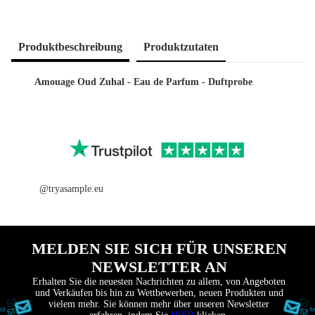
Produkt­beschreibung
Produkt­zutaten
Amouage Oud Zuhal - Eau de Parfum - Duftprobe
@tryasample.eu
MELDEN SIE SICH FÜR UNSEREN
NEWSLETTER AN
Erhalten Sie die neuesten Nachrichten zu allem, von Angeboten
und Verkäufen bis hin zu Wettbewerben, neuen Produkten und
vielem mehr. Sie können mehr über unseren Newsletter