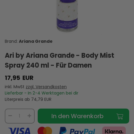
Grande
Grande
Grande
Lost Cherry
Dior Miss
Cloud von
Moonlight
Thank U,
- Bodymist
Dior 2021 -
Ariana
von Ariana
Next von
- 30 ml
Bodymist -
B
Grande -
Grande -
Ariana
30 ml
25,95 €
20,95 €
25,95 €
22,95 €
22,95 €
Body Mist
Body Mist
Grande -
VERSANDKOSTEN
240 ml - für
VERSANDKOSTEN
Spray 240
VERSANDKOSTEN
Body Mist
VERSANDKOSTEN
VERSANDKOSTEN
VE
AUF LAGER
Frauen
AUF LAGER
ml - für
240 ml - für
AUF LAGER
AUF LAGER
AUF LAGER
A
Frauen
Frauen
Ariana Grande
Ari by Ariana Grande - Body Mist
Spray 240 ml - Für Damen
17,95
EUR
inkl. MwSt
zzgl. Versandkosten
Lieferbar - In
2-4
Werktagen bei dir
Literpreis ab
74,79
EUR
In den Warenkorb