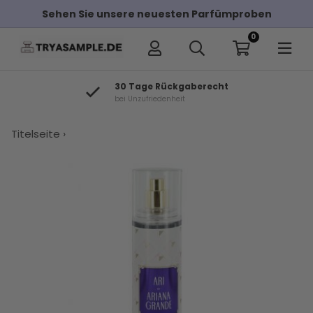
Sehen Sie unsere neuesten Parfümproben
0
30 Tage Rückgaberecht
bei Unzufriedenheit
×
Titelseite
›
Andere Kunden haben diese auch
gekauft
Ariana
Ariana
Ariana
Tom Ford
Christian