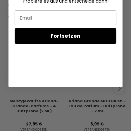
Probiere es aus und entscheide dann!
verleiht. Mit diesem Duft können Sie Ihrer
Individualität Ausdruck verleihen und jedem Anlass
Email
einen Hauch von Glamour verleihen.
Fortsetzen
Meistgekaufte Ariana-
Ariana Grande MOD Blush -
Grande-Parfums - 4
Eau de Parfum - Duftprobe
Duftprobe (2 ML)
- 2 ml
27,95 €
8,95 €
VERSANDKOSTEN
VERSANDKOSTEN