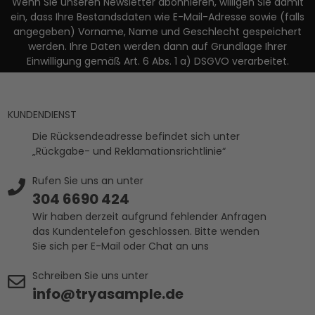
Wenn Sie unseren Newsletter abonnieren, willigen Sie damit
ein, dass Ihre Bestandsdaten wie E-Mail-Adresse sowie (falls
angegeben) Vorname, Name und Geschlecht gespeichert
werden. Ihre Daten werden dann auf Grundlage Ihrer
Einwilligung gemäß Art. 6 Abs. 1 a) DSGVO verarbeitet.
KUNDENDIENST
Die Rücksendeadresse befindet sich unter
„Rückgabe- und Reklamationsrichtlinie“
Rufen Sie uns an unter
304 6690 424
Wir haben derzeit aufgrund fehlender Anfragen
das Kundentelefon geschlossen. Bitte wenden
Sie sich per E-Mail oder Chat an uns
Schreiben Sie uns unter
info@tryasample.de