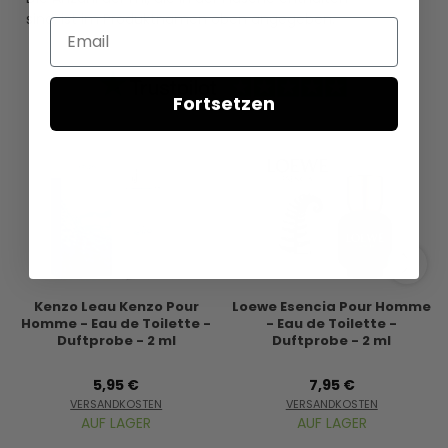
sind, ist im Produktnamen oben angegeben.
Email
Fortsetzen
Kenzo Leau Kenzo Pour
Loewe Esencia Pour Homme
Homme - Eau de Toilette -
- Eau de Toilette -
Duftprobe - 2 ml
Duftprobe - 2 ml
5,95 €
7,95 €
VERSANDKOSTEN
VERSANDKOSTEN
AUF LAGER
AUF LAGER