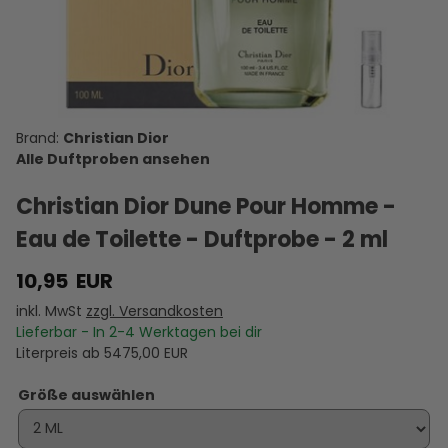
Varvatos
Pour
The
de Marly
Allure
XX Indigo -
Homme -
Dreamer -
Herod -
Homme -
T
Eau de
Eau de
Eau de
Eau de
Eau de
D
Toilette -
Parfum -
Toilette -
Parfum -
Toilette -
5,95 €
10,95 €
7,95 €
10,00 €
10,95 €
Duftprobe
Duftprobe
Duftprobe
Duftprobe
Duftprobe
VERSANDKOSTEN
- 2 ml
VERSANDKOSTEN
- 2 ml
VERSANDKOSTEN
- 2 ml
VERSANDKOSTEN
- 2 ml
VERSANDKOSTEN
- 2 ml
VE
AUF LAGER
AUF LAGER
AUF LAGER
AUF LAGER
AUF LAGER
A
Christian Dior
Alle Duftproben ansehen
Christian Dior Dune Pour Homme -
Eau de Toilette - Duftprobe - 2 ml
10,95
EUR
inkl. MwSt
zzgl. Versandkosten
Lieferbar - In
2-4
Werktagen bei dir
Literpreis ab
5475,00
EUR
Größe auswählen