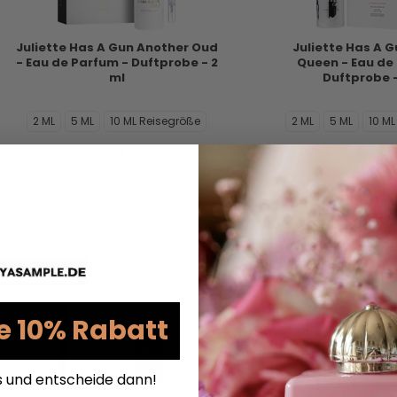
Juliette Has A Gun Another Oud
Juliette Has A G
- Eau de Parfum - Duftprobe - 2
Queen - Eau de
ml
Duftprobe -
2 ML
5 ML
10 ML Reisegröße
2 ML
5 ML
10 M
8,95 €
8,95 €
VERSANDKOSTEN
VERSANDKO
AUF LAGER
AUF LAG
e 10% Rabatt
s und entscheide dann!