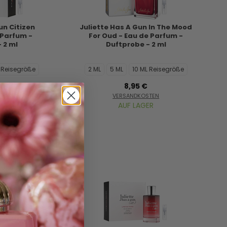
un Citizen
Juliette Has A Gun In The Mood
 Parfum -
For Oud - Eau de Parfum -
 2 ml
Duftprobe - 2 ml
L Reisegröße
2 ML
5 ML
10 ML Reisegröße
8,95 €
STEN
VERSANDKOSTEN
ER
AUF LAGER