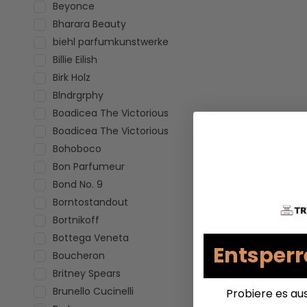
Beyonce
Bharara Beauty
biehl parfumkunstwerke
Billie Eilish
Birk Holz
Blndrgrphy
Boadicea The Victorious
Boadicea The Victorious
Bohoboco
Bon Parfumeur
Bond No. 9
Borntostandout
Bortnikoff
Bottega Veneta
Entsperr
Boucheron
Britney Spears
Brunello Cucinelli
Probiere es au