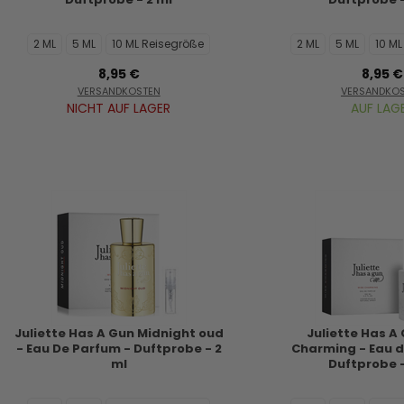
2 ML
5 ML
10 ML Reisegröße
2 ML
5 ML
10 M
8,95 €
8,95 €
VERSANDKOSTEN
VERSANDKO
NICHT AUF LAGER
AUF LAG
Juliette Has A Gun Midnight oud
Juliette Has A
- Eau De Parfum - Duftprobe - 2
Charming - Eau d
ml
Duftprobe -