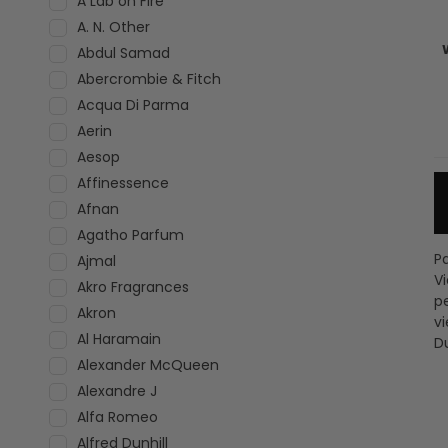
A Lab on Fire
A. N. Other
Abdul Samad
Abercrombie & Fitch
Acqua Di Parma
Aerin
Aesop
Affinessence
Afnan
Agatho Parfum
P
Ajmal
V
Akro Fragrances
p
Akron
vi
Al Haramain
D
Alexander McQueen
Alexandre J
Alfa Romeo
Alfred Dunhill