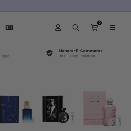
0
L
Sicherer E-Commerce
f Lager
Mit EHI-Siegel Zertifiziert