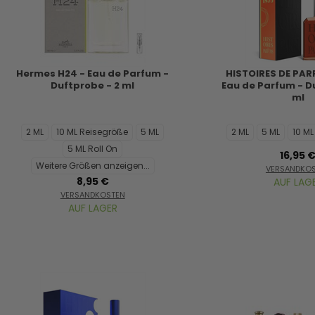
Hermes H24 - Eau de Parfum -
HISTOIRES DE PAR
Duftprobe - 2 ml
Eau de Parfum - D
ml
2 ML
10 ML Reisegröße
5 ML
2 ML
5 ML
10 M
5 ML Roll On
16,95 
Weitere Größen anzeigen...
VERSANDKO
8,95 €
AUF LAG
VERSANDKOSTEN
AUF LAGER