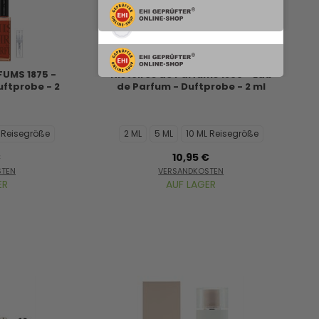
FUMS 1875 -
Histoires de Parfums 1899 - Eau
uftprobe - 2
de Parfum - Duftprobe - 2 ml
L Reisegröße
2 ML
5 ML
10 ML Reisegröße
€
10,95 €
STEN
VERSANDKOSTEN
ER
AUF LAGER