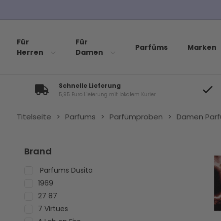
Kostenloser Versand bei Bestellungen über 10
Für
Für
Parfüms
Marken
Herren
Damen
Schnelle Lieferung
5,95 Euro Lieferung mit lokalem Kurier
Titelseite
>
Parfums
>
Parfümproben
>
Damen Par
Brand
Parfums Dusita
1969
27 87
7 Virtues