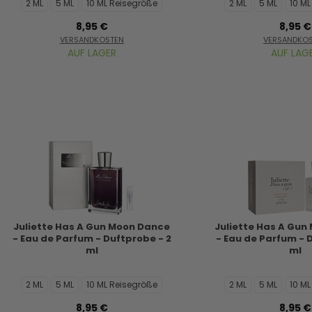
2 ML
5 ML
10 ML Reisegröße
2 ML
5 ML
10 M
8,95 €
8,95 €
VERSANDKOSTEN
VERSANDKO
AUF LAGER
AUF LAG
Juliette Has A Gun Moon Dance
Juliette Has A Gun
- Eau de Parfum - Duftprobe - 2
- Eau de Parfum - 
ml
ml
2 ML
5 ML
10 ML Reisegröße
2 ML
5 ML
10 M
8,95 €
8,95 €