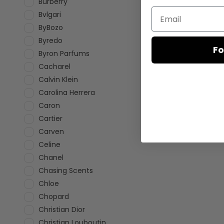
Burberry
Email
Bvlgari
ByBozo
Byredo
Fo
Byron Parfums
Cacharel
Calvin Klein
Carolina Herrera
Caron
Cartier
Carven
Celine
Chanel
Chasing Scents
Chloe
Chopard
Christian Dior
Christian Louboutin