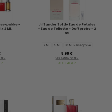
oss-pakke -
Jil Sander Softly Eau de Petales
 x 2 ML
- Eau de Toilette - Duftprobe - 2
ml
2 ML
5 ML
10 ML Reisegröße
€
8,95 €
STEN
VERSANDKOSTEN
ER
AUF LAGER