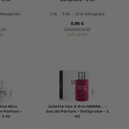
L Reisegröße
2 ML
5 ML
10 ML Reisegröße
11,95 €
STEN
VERSANDKOSTEN
ER
AUF LAGER
 Gun Miss
Juliette Has A Gun MMMM... -
e Parfum -
Eau de Parfum - Duftprobe - 2
 2 ml
ml