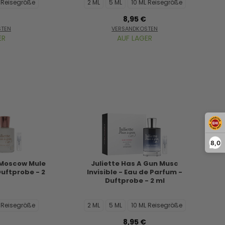
L Reisegröße
2 ML
5 ML
10 ML Reisegröße
8,95 €
STEN
VERSANDKOSTEN
ER
AUF LAGER
8,0
 Moscow Mule
Juliette Has A Gun Musc
Duftprobe - 2
Invisible - Eau de Parfum -
Duftprobe - 2 ml
L Reisegröße
2 ML
5 ML
10 ML Reisegröße
8,95 €