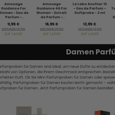
Amouage
Amouage
Le Labo Another 13
Guidance For
Guidance 46 For
- Eau de Parfum -
T
Women - Eau de
Women - Extrait
Duftprobe - 2 ml
Parfum -
de Parfum -
D
Duftprobe - 2 ml
Duftprobe - 2 ml
11,95 €
16,95 €
13,95 €
VERSANDKOSTEN
VERSANDKOSTEN
VERSANDKOSTEN
AUF LAGER
AUF LAGER
AUF LAGER
Damen Parf
arfümproben für Damen sind ideal, um neue Düfte zu entdecken
ielzahl von Optionen, die Ihrem Geschmack entsprechen. Bestell
erfekten Duft. Ob Sie Mini-Parfümproben für Damen oder spezie
elfältig. Parfümproben für Damen kaufen leicht gemacht – wählen
uftproben für Damen. Jetzt Parfümproben für Damen bestellen