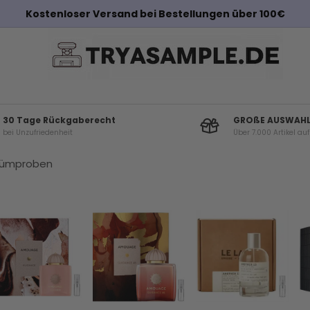
0€
30 Tage Rückgaberecht
GROßE AUSWAH
bei Unzufriedenheit
Über 7.000 Artikel au
fümproben