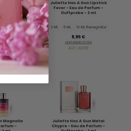
Lili Fantasy -
Juliette Has A Gun Lipstick
uftprobe - 2
Fever - Eau de Parfum -
Duftprobe - 2 ml
L Reisegröße
2 ML
5 ML
10 ML Reisegröße
8,95 €
STEN
VERSANDKOSTEN
ER
AUF LAGER
un Magnolia
Juliette Has A Gun Metal
 Parfum -
Chypre - Eau de Parfum -
 2 ml
Duftprobe - 2 ml