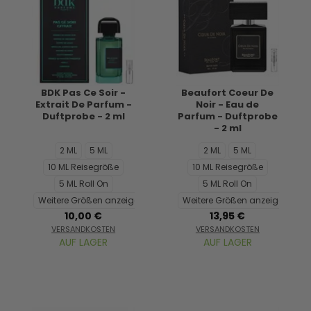
BDK Pas Ce Soir -
Beaufort Coeur De
Extrait De Parfum -
Noir - Eau de
Duftprobe - 2 ml
Parfum - Duftprobe
- 2 ml
2 ML
5 ML
2 ML
5 ML
10 ML Reisegröße
10 ML Reisegröße
5 ML Roll On
5 ML Roll On
Weitere Größen anzeigen...
Weitere Größen anzeigen...
10,00 €
13,95 €
VERSANDKOSTEN
VERSANDKOSTEN
AUF LAGER
AUF LAGER