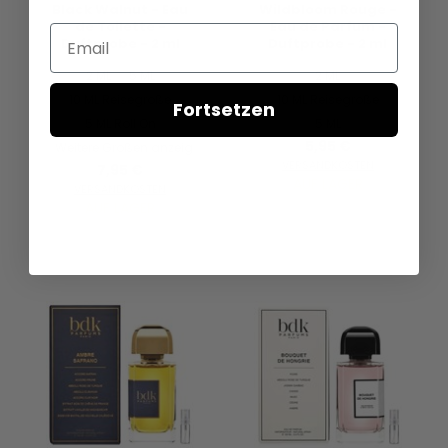
Black Walnut - Eau
Wildbloom Rouge -
de Toilette -
Eau de Parfum -
Email
Duftprobe - 2 ml
Duftprobe - 2 ml
2 ML
5 ML
2 ML
10 ML Reisegröße
10 ML Reisegröße
Fortsetzen
5 ML Roll On
5 ML
5,95 €
Weitere Größen anzeigen...
VERSANDKOSTEN
7,95 €
AUF LAGER
VERSANDKOSTEN
AUF LAGER