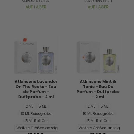
VERSANDKOSTEN
VERSANDKOSTEN
AUF LAGER
AUF LAGER
Atkinsons Lavender
Atkinsons Mint &
On The Rocks - Eau
Tonic - Eau De
de Parfum -
Parfum - Duftprobe
Duftprobe - 2 ml
- 2 ml
2 ML
5 ML
2 ML
5 ML
10 ML Reisegröße
10 ML Reisegröße
5 ML Roll On
5 ML Roll On
Weitere Größen anzeigen...
Weitere Größen anzeigen...