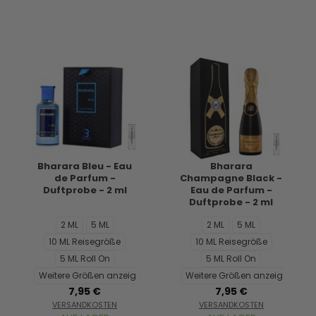
Bharara Bleu - Eau
Bharara
de Parfum -
Champagne Black -
Duftprobe - 2 ml
Eau de Parfum -
Duftprobe - 2 ml
2 ML
5 ML
2 ML
5 ML
10 ML Reisegröße
10 ML Reisegröße
5 ML Roll On
5 ML Roll On
Weitere Größen anzeigen...
Weitere Größen anzeigen...
7,95 €
7,95 €
VERSANDKOSTEN
VERSANDKOSTEN