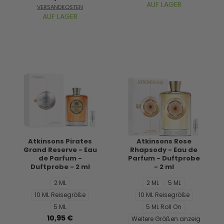
AUF LAGER
VERSANDKOSTEN
AUF LAGER
Atkinsons Pirates
Atkinsons Rose
Grand Reserve - Eau
Rhapsody - Eau de
de Parfum -
Parfum - Duftprobe
Duftprobe - 2 ml
- 2 ml
2 ML
2 ML
5 ML
10 ML Reisegröße
10 ML Reisegröße
5 ML
5 ML Roll On
10,95 €
Weitere Größen anzeigen...