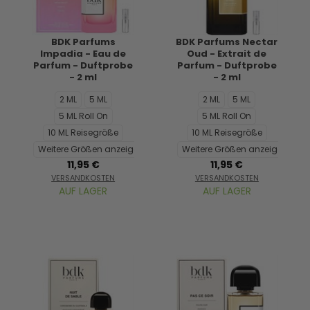
BDK Parfums
BDK Parfums Nectar
Impadia - Eau de
Oud - Extrait de
Parfum - Duftprobe
Parfum - Duftprobe
- 2 ml
- 2 ml
2 ML
5 ML
2 ML
5 ML
5 ML Roll On
5 ML Roll On
10 ML Reisegröße
10 ML Reisegröße
Weitere Größen anzeigen...
Weitere Größen anzeigen...
11,95 €
11,95 €
VERSANDKOSTEN
VERSANDKOSTEN
AUF LAGER
AUF LAGER