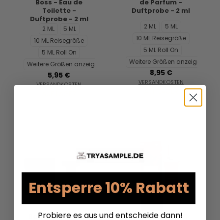
Boss - Eau de
de Parfum -
Toilette -
Duftprobe - 2 ml
Duftprobe - 2 ml
2 ML
5 ML
2 ML
5 ML
10 ML Reisegröße
10 ML Reisegröße
5 ML Roll On
5 ML Roll On
Weitere Größen anzeigen...
Weitere Größen anzeigen...
8,95 €
5,95 €
VERSANDKOSTEN
VERSANDKOSTEN
AUF LAGER
AUF LAGER
Entsperre 10% Rabatt
Probiere es aus und entscheide dann!
Banana Republic
Banana Republic