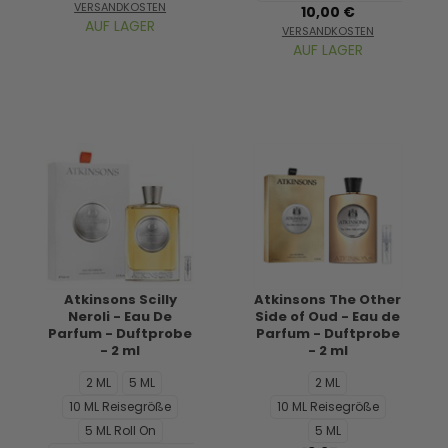
VERSANDKOSTEN
10,00 €
AUF LAGER
VERSANDKOSTEN
AUF LAGER
Atkinsons Scilly
Atkinsons The Other
Neroli - Eau De
Side of Oud - Eau de
Parfum - Duftprobe
Parfum - Duftprobe
- 2 ml
- 2 ml
2 ML
5 ML
2 ML
10 ML Reisegröße
10 ML Reisegröße
5 ML Roll On
5 ML