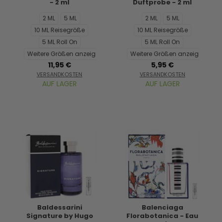
- 2 ml
Duftprobe - 2 ml
2 ML
5 ML
2 ML
5 ML
10 ML Reisegröße
10 ML Reisegröße
5 ML Roll On
5 ML Roll On
Weitere Größen anzeigen...
Weitere Größen anzeigen...
11,95 €
5,95 €
VERSANDKOSTEN
VERSANDKOSTEN
AUF LAGER
AUF LAGER
Baldessarini
Balenciaga
Signature by Hugo
Florabotanica - Eau