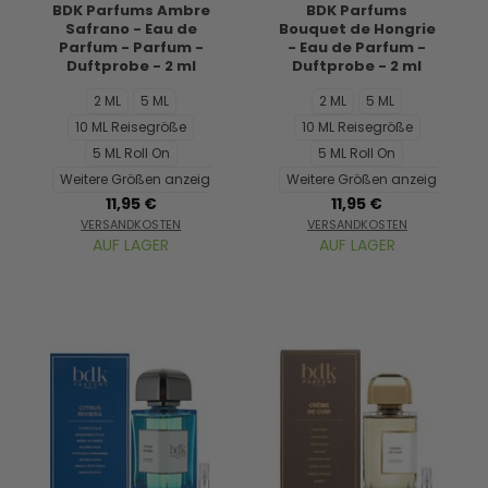
BDK Parfums Ambre
BDK Parfums
Safrano - Eau de
Bouquet de Hongrie
Parfum - Parfum -
- Eau de Parfum -
Duftprobe - 2 ml
Duftprobe - 2 ml
2 ML
5 ML
2 ML
5 ML
10 ML Reisegröße
10 ML Reisegröße
5 ML Roll On
5 ML Roll On
Weitere Größen anzeigen...
Weitere Größen anzeigen...
11,95 €
11,95 €
VERSANDKOSTEN
VERSANDKOSTEN
AUF LAGER
AUF LAGER