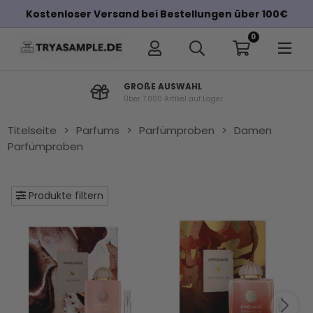
Kostenloser Versand bei Bestellungen über 100€
0
Sicherer E-Commerce
Mit EHI-Siegel Zertifiziert
Titelseite
>
Parfums
>
Parfümproben
>
Damen
Parfümproben
Produkte filtern