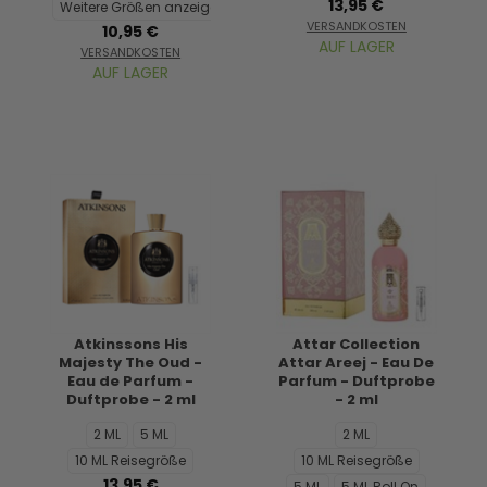
13,95 €
Weitere Größen anzeigen...
VERSANDKOSTEN
10,95 €
AUF LAGER
VERSANDKOSTEN
AUF LAGER
Atkinssons His
Attar Collection
Majesty The Oud -
Attar Areej - Eau De
Eau de Parfum -
Parfum - Duftprobe
Duftprobe - 2 ml
- 2 ml
2 ML
5 ML
2 ML
10 ML Reisegröße
10 ML Reisegröße
13,95 €
5 ML
5 ML Roll On