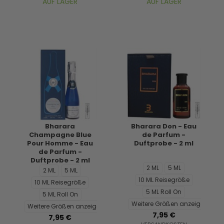
AUF LAGER
AUF LAGER
Bharara
Bharara Don - Eau
Champagne Blue
de Parfum -
Pour Homme - Eau
Duftprobe - 2 ml
de Parfum -
Duftprobe - 2 ml
2 ML
5 ML
2 ML
5 ML
10 ML Reisegröße
10 ML Reisegröße
5 ML Roll On
5 ML Roll On
Weitere Größen anzeigen...
Weitere Größen anzeigen...
7,95 €
7,95 €