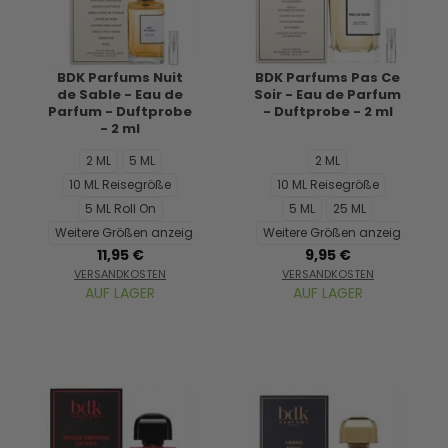
BDK Parfums Nuit
BDK Parfums Pas Ce
de Sable - Eau de
Soir - Eau de Parfum
Parfum - Duftprobe
- Duftprobe - 2 ml
- 2 ml
2 ML
5 ML
2 ML
10 ML Reisegröße
10 ML Reisegröße
5 ML Roll On
5 ML
25 ML
Weitere Größen anzeigen...
Weitere Größen anzeigen...
11,95 €
9,95 €
VERSANDKOSTEN
VERSANDKOSTEN
AUF LAGER
AUF LAGER