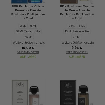
BDK Parfums Citrus
BDK Parfums Creme
Riviera - Eau de
de Cuir - Eau de
Parfum - Duftprobe
Parfum - Duftprobe
- 2 ml
- 2 ml
2 ML
5 ML
2 ML
5 ML
10 ML Reisegröße
10 ML Reisegröße
25 ML
25 ML
Weitere Größen anzeigen...
Weitere Größen anzeigen...
10,00 €
9,95 €
VERSANDKOSTEN
VERSANDKOSTEN
AUF LAGER
AUF LAGER