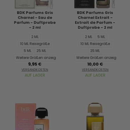
BDK Parfums Gris
BDK Parfums Gris
Charnel - Eau de
Charnel Extrait -
Parfum - Duftprobe
Extrait de Parfum -
- 2 ml
Duftprobe - 2 ml
2 ML
2 ML
5 ML
10 ML Reisegröße
10 ML Reisegröße
5 ML
25 ML
25 ML
Weitere Größen anzeigen...
Weitere Größen anzeigen...
9,95 €
10,00 €
VERSANDKOSTEN
VERSANDKOSTEN
AUF LAGER
AUF LAGER