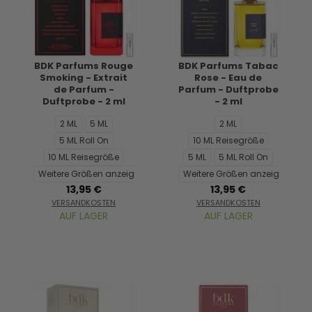
BDK Parfums Rouge
BDK Parfums Tabac
Smoking - Extrait
Rose - Eau de
de Parfum -
Parfum - Duftprobe
Duftprobe - 2 ml
- 2 ml
2 ML
5 ML
2 ML
5 ML Roll On
10 ML Reisegröße
10 ML Reisegröße
5 ML
5 ML Roll On
Weitere Größen anzeigen...
Weitere Größen anzeigen...
13,95 €
13,95 €
VERSANDKOSTEN
VERSANDKOSTEN
AUF LAGER
AUF LAGER