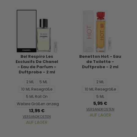
Bel Respiro Les
Benetton Hot - Eau
Exclusifs De Chanel
de Toilette -
- Eau de Parfum -
Duftprobe - 2 ml
Duftprobe - 2 ml
2 ML
5 ML
2 ML
10 ML Reisegröße
10 ML Reisegröße
5 ML Roll On
5 ML
5,95 €
Weitere Größen anzeigen...
VERSANDKOSTEN
13,95 €
AUF LAGER
VERSANDKOSTEN
AUF LAGER