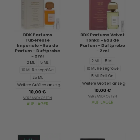
BDK Parfums
BDK Parfums Velvet
Tubereuse
Tonka - Eau de
Imperiale - Eau de
Parfum - Duftprobe
Parfum - Duftprobe
- 2 ml
- 2 ml
2 ML
5 ML
2 ML
5 ML
10 ML Reisegröße
10 ML Reisegröße
5 ML Roll On
25 ML
Weitere Größen anzeigen...
Weitere Größen anzeigen...
10,00 €
10,00 €
VERSANDKOSTEN
VERSANDKOSTEN
AUF LAGER
AUF LAGER