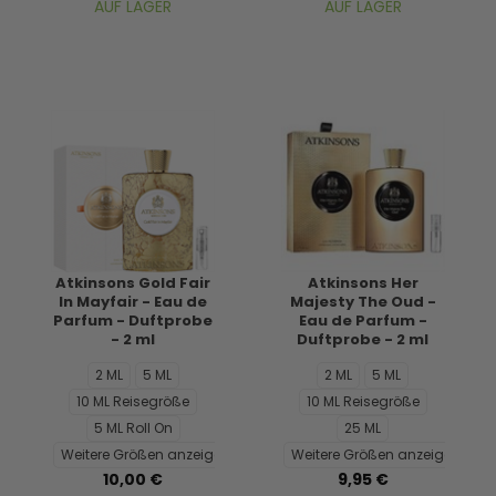
AUF LAGER
AUF LAGER
Atkinsons Gold Fair
Atkinsons Her
In Mayfair - Eau de
Majesty The Oud -
Parfum - Duftprobe
Eau de Parfum -
- 2 ml
Duftprobe - 2 ml
2 ML
5 ML
2 ML
5 ML
10 ML Reisegröße
10 ML Reisegröße
5 ML Roll On
25 ML
Weitere Größen anzeigen...
Weitere Größen anzeigen...
10,00 €
9,95 €