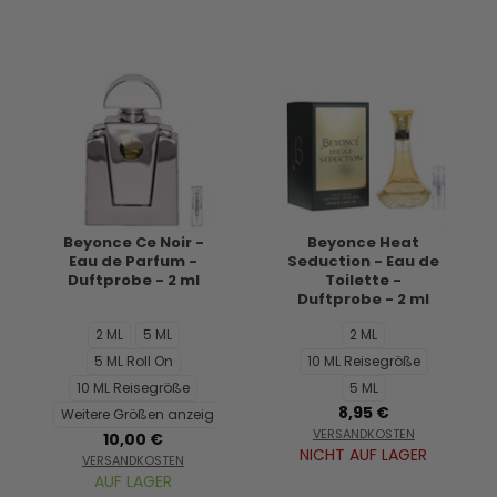
Beyonce Ce Noir -
Beyonce Heat
Eau de Parfum -
Seduction - Eau de
Duftprobe - 2 ml
Toilette -
Duftprobe - 2 ml
2 ML
5 ML
2 ML
5 ML Roll On
10 ML Reisegröße
10 ML Reisegröße
5 ML
8,95 €
Weitere Größen anzeigen...
VERSANDKOSTEN
10,00 €
NICHT AUF LAGER
VERSANDKOSTEN
AUF LAGER