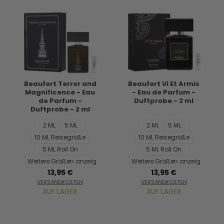
Beaufort Terror and
Beaufort Vi Et Armis
Magnificence - Eau
- Eau de Parfum -
de Parfum -
Duftprobe - 2 ml
Duftprobe - 2 ml
2 ML
5 ML
2 ML
5 ML
10 ML Reisegröße
10 ML Reisegröße
5 ML Roll On
5 ML Roll On
Weitere Größen anzeigen...
Weitere Größen anzeigen...
13,95 €
13,95 €
VERSANDKOSTEN
VERSANDKOSTEN
AUF LAGER
AUF LAGER