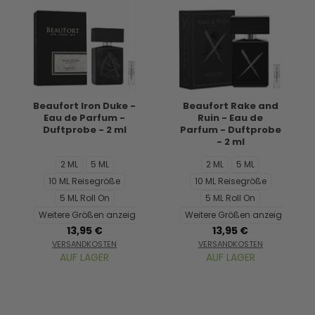
Beaufort Iron Duke -
Beaufort Rake and
Eau de Parfum -
Ruin - Eau de
Duftprobe - 2 ml
Parfum - Duftprobe
- 2 ml
2 ML
5 ML
2 ML
5 ML
10 ML Reisegröße
10 ML Reisegröße
5 ML Roll On
5 ML Roll On
Weitere Größen anzeigen...
Weitere Größen anzeigen...
13,95 €
13,95 €
VERSANDKOSTEN
VERSANDKOSTEN
AUF LAGER
AUF LAGER