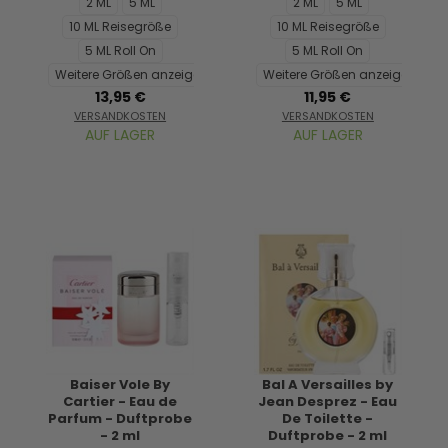
2 ML
5 ML
2 ML
5 ML
10 ML Reisegröße
10 ML Reisegröße
5 ML Roll On
5 ML Roll On
Weitere Größen anzeigen...
Weitere Größen anzeigen...
13,95 €
11,95 €
VERSANDKOSTEN
VERSANDKOSTEN
AUF LAGER
AUF LAGER
Baiser Vole By
Bal A Versailles by
Cartier - Eau de
Jean Desprez - Eau
Parfum - Duftprobe
De Toilette -
- 2 ml
Duftprobe - 2 ml