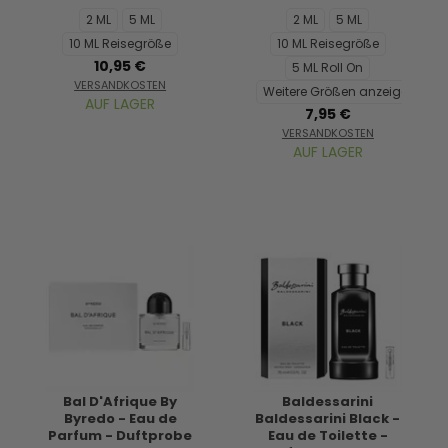
2 ML
5 ML
2 ML
5 ML
10 ML Reisegröße
10 ML Reisegröße
10,95 €
5 ML Roll On
VERSANDKOSTEN
Weitere Größen anzeigen...
AUF LAGER
7,95 €
VERSANDKOSTEN
AUF LAGER
Bal D'Afrique By
Baldessarini
Byredo - Eau de
Baldessarini Black -
Parfum - Duftprobe
Eau de Toilette -