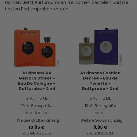
Damen. Jetzt Parfümproben für Damen bestellen und die
besten Parfümproben kaufen.
Atkinsons 44
Atkinsons Fashion
Gerrard Street -
Decree - Eau de
Eau De Cologne -
Toilette -
Duftprobe - 2 ml
Duftprobe - 2 ml
2 ML
5 ML
2 ML
5 ML
10 ML Reisegröße
10 ML Reisegröße
5 ML Roll On
25 ML
Weitere Größen anzeigen...
Weitere Größen anzeigen...
10,95 €
9,95 €
VERSANDKOSTEN
VERSANDKOSTEN