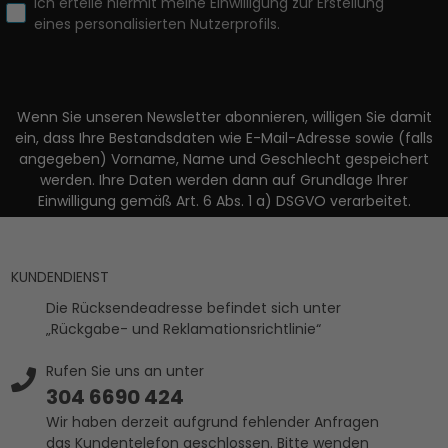
Ich erteile hiermit meine Einwilligung zur Erstellung
eines personalisierten Nutzerprofils.
Wenn Sie unseren Newsletter abonnieren, willigen Sie damit
ein, dass Ihre Bestandsdaten wie E-Mail-Adresse sowie (falls
angegeben) Vorname, Name und Geschlecht gespeichert
werden. Ihre Daten werden dann auf Grundlage Ihrer
Einwilligung gemäß Art. 6 Abs. 1 a) DSGVO verarbeitet.
KUNDENDIENST
Die Rücksendeadresse befindet sich unter
„Rückgabe- und Reklamationsrichtlinie“
Rufen Sie uns an unter
304 6690 424
Wir haben derzeit aufgrund fehlender Anfragen
das Kundentelefon geschlossen. Bitte wenden