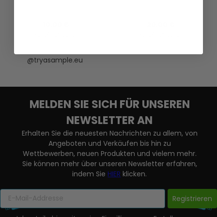
10,00 €
20,00 €
VERSANDKOSTEN
VERSANDKOSTEN
AUF LAGER
AUF LAGER
@tryasample.eu
MELDEN SIE SICH FÜR UNSEREN
NEWSLETTER AN
Erhalten Sie die neuesten Nachrichten zu allem, von
Angeboten und Verkäufen bis hin zu
Wettbewerben, neuen Produkten und vielem mehr.
Sie können mehr über unseren Newsletter erfahren,
indem Sie
HIER
klicken.
Registrieren