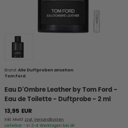
Ombré
Ombre
Dior
Black
Herbstpaket
Kn
Leather -
Leather -
Homme
Lacquer -
- 3 x 2 ml
d
Eau de
Parfum -
Intense -
Eau de
Parfum -
Duftprobe
Eau de
Parfum -
D
10,95 €
14,95 €
8,95 €
10,00 €
25,00 €
Duftprobe
- 2 ml
Parfum -
Duftprobe
VERSANDKOSTEN
- 2 ml
VERSANDKOSTEN
VERSANDKOSTEN
Duftprobe
VERSANDKOSTEN
- 2 ml
VERSANDKOSTEN
VE
AUF LAGER
AUF LAGER
AUF LAGER
- 2 ml
AUF LAGER
AUF LAGER
A
Alle Duftproben ansehen
Tom Ford
Eau D'Ombre Leather by Tom Ford -
Eau de Toilette - Duftprobe - 2 ml
13,95
EUR
inkl. MwSt
zzgl. Versandkosten
Lieferbar - In
2-4
Werktagen bei dir