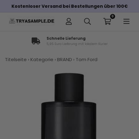
Kostenloser Versand bei Bestellungen über 100€
0
Schnelle Lieferung
5,95 Euro Lieferung mit lokalem Kurier
×
Titelseite
›
Kategorie
›
BRAND
›
Tom Ford
Andere Kunden haben diese auch
gekauft
Tom Ford
Tom Ford
Christian
Tom Ford
Tom Ford
X