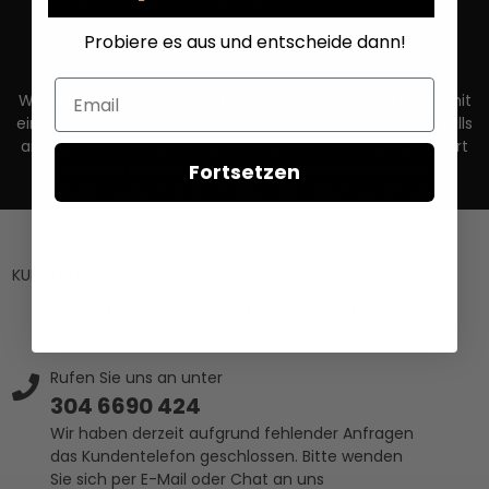
Probiere es aus und entscheide dann!
Email
Wenn Sie unseren Newsletter abonnieren, willigen Sie damit
ein, dass Ihre Bestandsdaten wie E-Mail-Adresse sowie (falls
angegeben) Vorname, Name und Geschlecht gespeichert
werden. Ihre Daten werden dann auf Grundlage Ihrer
Fortsetzen
Einwilligung gemäß Art. 6 Abs. 1 a) DSGVO verarbeitet.
KUNDENDIENST
Die Rücksendeadresse befindet sich unter
„Rückgabe- und Reklamationsrichtlinie“
Rufen Sie uns an unter
304 6690 424
Wir haben derzeit aufgrund fehlender Anfragen
das Kundentelefon geschlossen. Bitte wenden
Sie sich per E-Mail oder Chat an uns