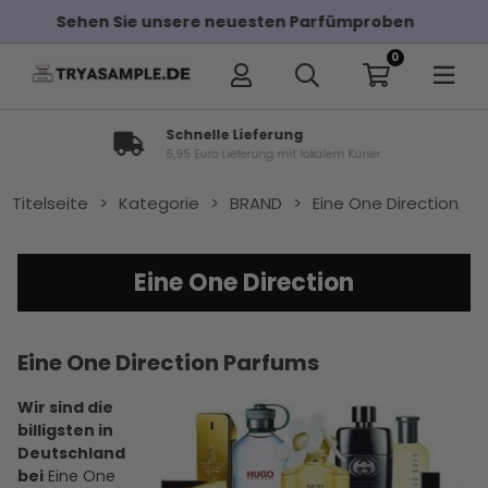
proben
Kostenloser Versand bei Bestellungen 
0
Schnelle Lieferung
5,95 Euro Lieferung mit lokalem Kurier
Titelseite
>
Kategorie
>
BRAND
>
Eine One Direction
Eine One Direction
Eine One Direction Parfums
Wir sind die
billigsten in
Deutschland
bei
Eine One