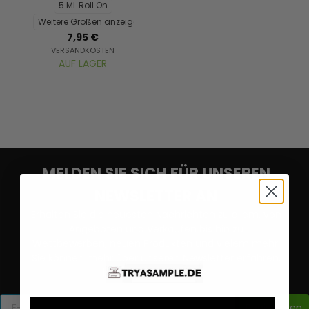
5 ML Roll On
Weitere Größen anzeigen...
7,95 €
VERSANDKOSTEN
AUF LAGER
MELDEN SIE SICH FÜR UNSEREN
NEWSLETTER AN
Erhalten Sie die neuesten Nachrichten zu allem, von
Angeboten und Verkäufen bis hin zu
Wettbewerben, neuen Produkten und vielem mehr.
Sie können mehr über unseren Newsletter erfahren,
indem Sie
HIER
klicken.
Registrieren