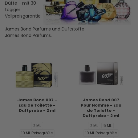
Düfte - mit 30-
tägiger
Vollpreisgarantie.
James Bond Parfums und Duftstoffe
James Bond Parfums.
James Bond 007 -
James Bond 007
Eau de Toilette -
Pour Homme - Eau
Duftprobe - 2 ml
de Toilette -
Duftprobe - 2 ml
2 ML
2 ML
5 ML
10 ML Reisegröße
10 ML Reisegröße