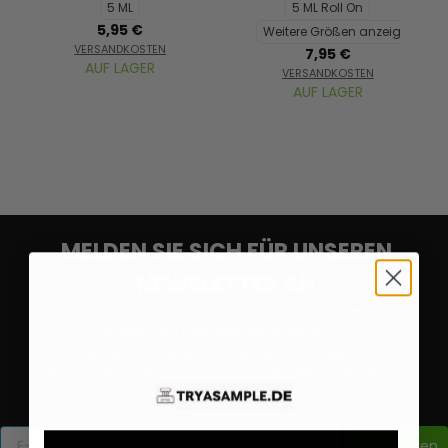
5 ML
5 ML Roll On
5,95 €
Weitere Größen anzeigen...
VERSANDKOSTEN
7,95 €
AUF LAGER
VERSANDKOSTEN
AUF LAGER
MELDEN SIE SICH FÜR UNSEREN
NEWSLETTER AN
Erhalten Sie die neuesten Nachrichten zu allem, von
Angeboten und Verkäufen bis hin zu
Wettbewerben, neuen Produkten und vielem mehr.
Sie können mehr über unseren Newsletter erfahren,
indem Sie
HIER
klicken.
Registrieren