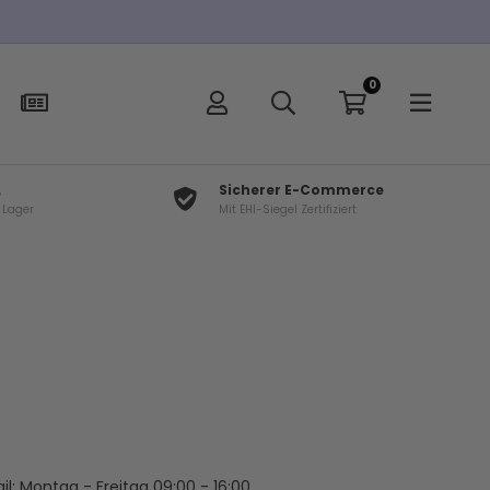
0
L
Sicherer E-Commerce
f Lager
Mit EHI-Siegel Zertifiziert
il: Montag - Freitag 09:00 - 16:00