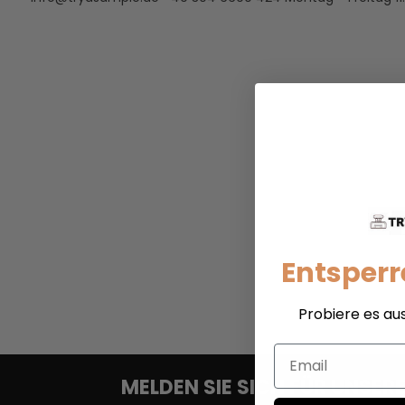
Entsperr
Probiere es au
Email
MELDEN SIE SICH FÜR UNSE