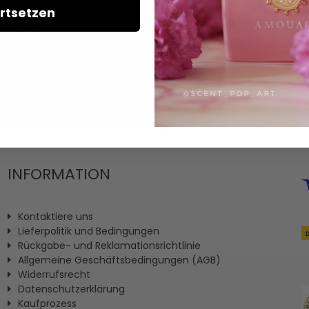
rtsetzen
Ich erteile hiermit meine Ei
llem, von Angeboten und
personalisierten Nutzerprofi
Produkten und vielem
ter erfahren, indem Sie
it ein, dass Ihre Bestandsdaten wie E-Mail-Adresse sowie (fal
igung gemäß Art. 6 Abs. 1 a) DSGVO verarbeitet.
INFORMATION
Kontaktiere uns
Lieferpolitik und Bedingungen
Rückgabe- und Reklamationsrichtlinie
Allgemeine Geschäftsbedingungen (AGB)
Widerrufsrecht
Datenschutzerklärung
Kaufprozess