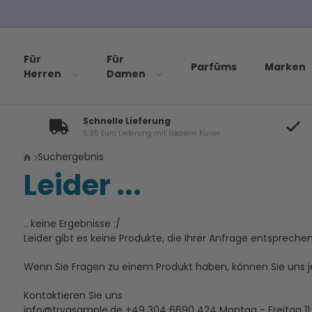
Für
Für
Parfüms
Marken
Herren
Damen
Schnelle Lieferung
5,95 Euro Lieferung mit lokalem Kurier
Suchergebnis
Leider ...
.. keine Ergebnisse :/
Leider gibt es keine Produkte, die Ihrer Anfrage entsprechen
Wenn Sie Fragen zu einem Produkt haben, können Sie uns je
Kontaktieren Sie uns
info@tryasample.de
+49 304 6690 424
Montag - Freitag 11: