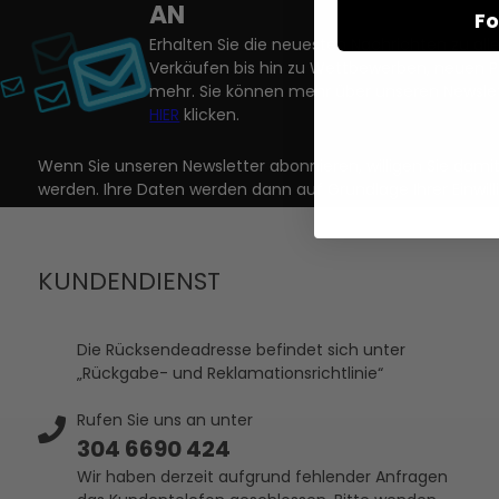
AN
Fo
Erhalten Sie die neuesten Nachrichten zu a
Verkäufen bis hin zu Wettbewerben, neuen 
mehr. Sie können mehr über unseren Newslet
HIER
klicken.
Wenn Sie unseren Newsletter abonnieren, willigen Sie dam
werden. Ihre Daten werden dann auf Grundlage Ihrer Einwill
KUNDENDIENST
Die Rücksendeadresse befindet sich unter
„Rückgabe- und Reklamationsrichtlinie“
Rufen Sie uns an unter
304 6690 424
Wir haben derzeit aufgrund fehlender Anfragen