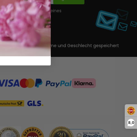
nwilligung zur Erstellung eines
ls.
ls angegeben) Vorname, Name und Geschlecht gespeichert
8,0