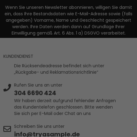
Wenn Sie unseren Newsletter abonnieren, willigen Sie damit
ein, dass Ihre Bestandsdaten wie E-Mail-Adresse sowie (falls
angegeben) Vorname, Name und Geschlecht gespeichert
werden. Ihre Daten werden dann auf Grundlage Ihrer
Einwilligung gemäß Art. 6 Abs. 1 a) DSGVO verarbeitet.
KUNDENDIENST
Die Rücksendeadresse befindet sich unter
„Rückgabe- und Reklamationsrichtlinie“
Rufen Sie uns an unter
304 6690 424
Wir haben derzeit aufgrund fehlender Anfragen
das Kundentelefon geschlossen. Bitte wenden
Sie sich per E-Mail oder Chat an uns
Schreiben Sie uns unter
info@tryasample.de