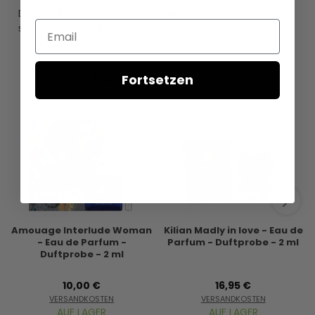
Die Anzahl der ml, die in der Flasche enthalten
Email
sind, ist im Produktnamen oben angegeben.
Fortsetzen
Amouage Interlude Woman
Kilian Madly in love - Eau de
- Eau de Parfum -
Parfum - Duftprobe - 2 ml
Duftprobe - 2 ml
10,00 €
16,95 €
VERSANDKOSTEN
VERSANDKOSTEN
AUF LAGER
AUF LAGER