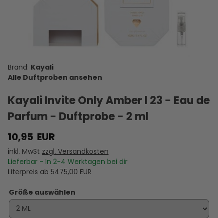
Dia Woman
de Marly
The Way
Reflection
Toscana
- Eau de
Darley -
You Feel -
Women -
Bianco
Parfum -
Eau de
Eau de
Eau de
Latte - Eau
L
Duftprobe
Parfum -
Parfum -
Parfum -
de Parfum
d
14,95 €
11,95 €
10,00 €
10,00 €
71,95 €
- 2 ml
Duftprobe
Duftprobe
Duftprobe
-
VERSANDKOSTEN
VERSANDKOSTEN
- 2 ml
VERSANDKOSTEN
- 2 ml
VERSANDKOSTEN
- 2 ml
VERSANDKOSTEN
Duftprobe
VE
D
AUF LAGER
AUF LAGER
AUF LAGER
AUF LAGER
AUF LAGER
- 25 ml
A
Kayali
Alle Duftproben ansehen
Kayali Invite Only Amber l 23 - Eau de
Parfum - Duftprobe - 2 ml
10,95
EUR
inkl. MwSt
zzgl. Versandkosten
Lieferbar - In
2-4
Werktagen bei dir
Literpreis ab
5475,00
EUR
Größe auswählen