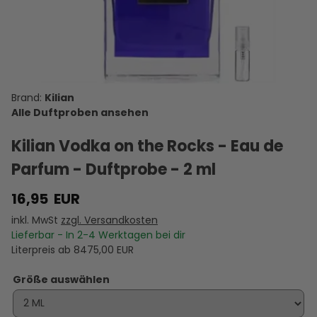
Knight -
de Marly
Reflection
The Way
für
H
Eau de
Darley -
Women -
You Feel -
mindestens
A
Parfum -
Eau de
Eau de
Eau de
30 Euro und
Duftprobe
Parfum -
Parfum -
Parfum -
erhalten
16,95 €
11,95 €
10,00 €
10,00 €
0,95 €
- 2 ml
Duftprobe
Duftprobe
Duftprobe
Sie dies
E
VERSANDKOSTEN
VERSANDKOSTEN
- 2 ml
VERSANDKOSTEN
- 2 ml
VERSANDKOSTEN
- 2 ml
VERSANDKOSTEN
kostenlos
VE
AUF LAGER
AUF LAGER
AUF LAGER
AUF LAGER
AUF LAGER
dazu Ex
D
A
Nihilo The
Kilian
Hedonist -
E...
Alle Duftproben ansehen
Kilian Vodka on the Rocks - Eau de
Parfum - Duftprobe - 2 ml
16,95
EUR
inkl. MwSt
zzgl. Versandkosten
Lieferbar - In
2-4
Werktagen bei dir
Literpreis ab
8475,00
EUR
Größe auswählen