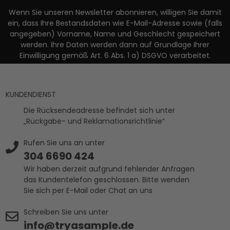
Wenn Sie unseren Newsletter abonnieren, willigen Sie damit
ein, dass Ihre Bestandsdaten wie E-Mail-Adresse sowie (falls
angegeben) Vorname, Name und Geschlecht gespeichert
werden. Ihre Daten werden dann auf Grundlage Ihrer
Einwilligung gemäß Art. 6 Abs. 1 a) DSGVO verarbeitet.
KUNDENDIENST
Die Rücksendeadresse befindet sich unter
„Rückgabe- und Reklamationsrichtlinie“
Rufen Sie uns an unter
304 6690 424
Wir haben derzeit aufgrund fehlender Anfragen
das Kundentelefon geschlossen. Bitte wenden
Sie sich per E-Mail oder Chat an uns
Schreiben Sie uns unter
info@tryasample.de