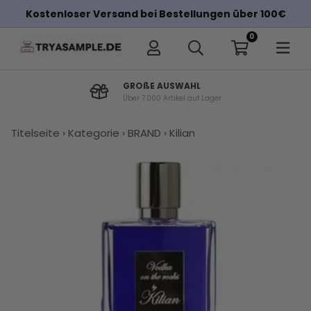
Kostenloser Versand bei Bestellungen über 100€
0
GROßE AUSWAHL
Über 7.000 Artikel auf Lager
×
Titelseite
›
Kategorie
›
BRAND
›
Kilian
Andere Kunden haben diese auch
gekauft
Kilian Gold
Parfums
Amouage
Kilian Love
Kaufen Sie