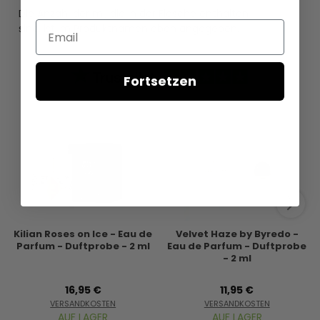
Die Anzahl der ml, die in der Flasche enthalten
Email
sind, ist im Produktnamen oben angegeben.
Fortsetzen
Kilian Roses on Ice - Eau de
Velvet Haze by Byredo -
Parfum - Duftprobe - 2 ml
Eau de Parfum - Duftprobe
- 2 ml
16,95 €
11,95 €
VERSANDKOSTEN
VERSANDKOSTEN
AUF LAGER
AUF LAGER