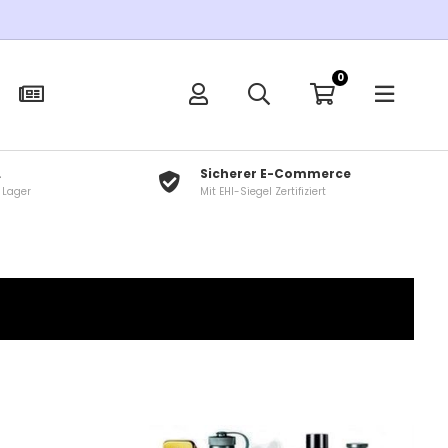
0
L
Sicherer E-Commerce
f Lager
Mit EHI-Siegel Zertifiziert