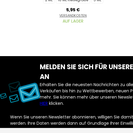
Probiere es au
5,95 €
VERSANDKOSTEN
AUF LAGER
Email
F
MELDEN SIE SICH FÜR UNSE
AN
Erhalten Sie die neuesten Nachrichten zu a
Verkäufen bis hin zu Wettbewerben, neuen 
mehr. Sie können mehr über unseren Newslet
HIER
klicken.
Wenn Sie unseren Newsletter abonnieren, willigen Sie dam
werden. Ihre Daten werden dann auf Grundlage Ihrer Einwill