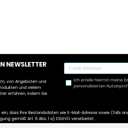
s und entscheide dann!
ortsetzen
REN NEWSLETTER
Ich erteile hiermit meine Ei
llem, von Angeboten und
personalisierten Nutzerprofi
Produkten und vielem
ter erfahren, indem Sie
it ein, dass Ihre Bestandsdaten wie E-Mail-Adresse sowie (fal
igung gemäß Art. 6 Abs. 1 a) DSGVO verarbeitet.