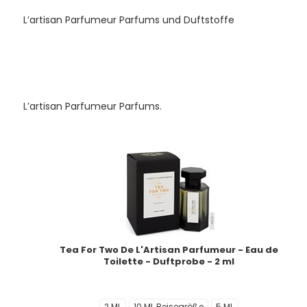
L’artisan Parfumeur Parfums und Duftstoffe
L’artisan Parfumeur Parfums.
Tea For Two De L'Artisan Parfumeur - Eau de
Toilette - Duftprobe - 2 ml
Entsperr
2 ML
10 ML Reisegröße
5 ML