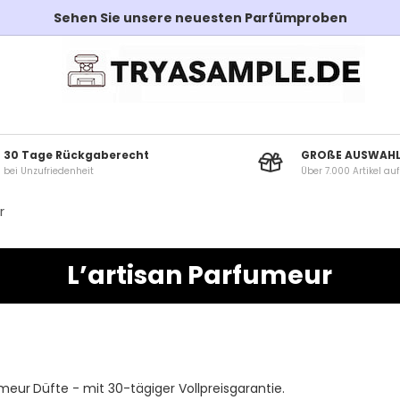
Sehen Sie unsere neuesten Parfümproben
30 Tage Rückgaberecht
GROßE AUSWAH
bei Unzufriedenheit
Über 7.000 Artikel au
r
L’artisan Parfumeur
umeur
Düfte - mit 30-tägiger Vollpreisgarantie.