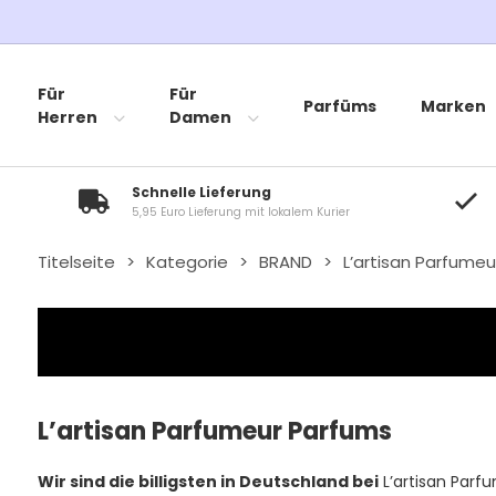
Für
Für
Parfüms
Marken
Herren
Damen
Schnelle Lieferung
5,95 Euro Lieferung mit lokalem Kurier
Titelseite
>
Kategorie
>
BRAND
>
L’artisan Parfumeu
L’artisan Parfumeur Parfums
Wir sind die billigsten in Deutschland bei
L’artisan Parf