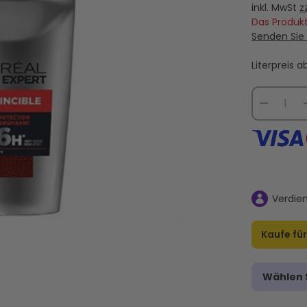
inkl. MwSt
z
Das Produkt
Senden Sie 
Literpreis 
Verdie
Kaufe fü
Wählen S