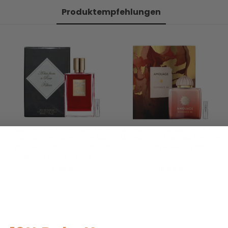
Produktempfehlungen
s
Kaufen Sie für mindestens
Amouage Guidance 46 For
30 Euro und erhalten Sie
Women - Extrait de Parfum
dies kostenlos dazu Kilian
- Duftprobe - 2 ml
a Kiss From a Rose ...
0,95 €
16,95 €
VERSANDKOSTEN
VERSANDKOSTEN
AUF LAGER
AUF LAGER