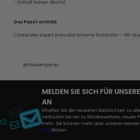
- Enthält keinen Alkohol
Das Paket enthält
L'Oreal Men Expert Invincible Extreme Protection – 96-S
@tryasample.eu
MELDEN SIE SICH FÜR UNSE
AN
Erhalten Sie die neuesten Nachrichten zu a
Verkäufen bis hin zu Wettbewerben, neuen 
mehr. Sie können mehr über unseren Newslet
HIER
klicken.