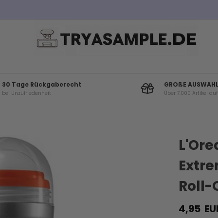
Kostenloser Versand bei Bestellungen über 100€
30 Tage Rückgaberecht
GROßE AUSWAH
bei Unzufriedenheit
Über 7.000 Artikel au
L'Ore
Extre
Roll-
4,95
EU