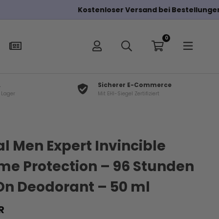
0
L
Sicherer E-Commerce
f Lager
Mit EHI-Siegel Zertifiziert
al Men Expert Invincible
me Protection – 96 Stunden
On Deodorant – 50 ml
R