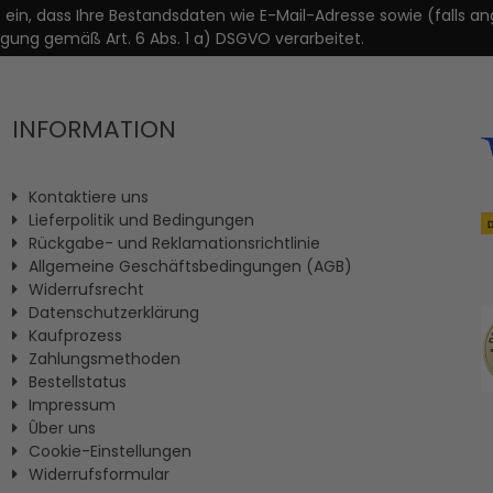
it ein, dass Ihre Bestandsdaten wie E-Mail-Adresse sowie (fal
igung gemäß Art. 6 Abs. 1 a) DSGVO verarbeitet.
INFORMATION
Kontaktiere uns
Lieferpolitik und Bedingungen
Rückgabe- und Reklamationsrichtlinie
Allgemeine Geschäftsbedingungen (AGB)
Widerrufsrecht
Datenschutzerklärung
Kaufprozess
Zahlungsmethoden
Bestellstatus
Impressum
Ûber uns
Cookie-Einstellungen
Widerrufsformular