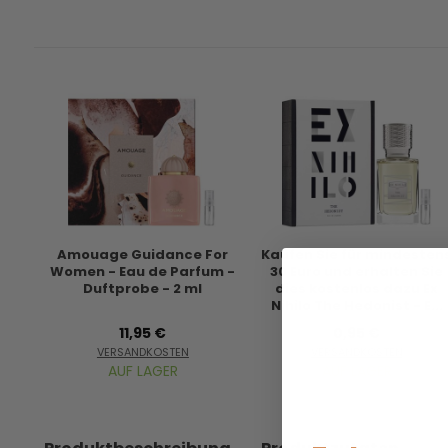
Amouage Guidance For
Kaufen Sie für mindesten
Women - Eau de Parfum -
30 Euro und erhalten Sie
Duftprobe - 2 ml
dies kostenlos dazu Ex
Nihilo The Hedonist - E...
11,95 €
0,95 €
VERSANDKOSTEN
VERSANDKOSTEN
AUF LAGER
AUF LAGER