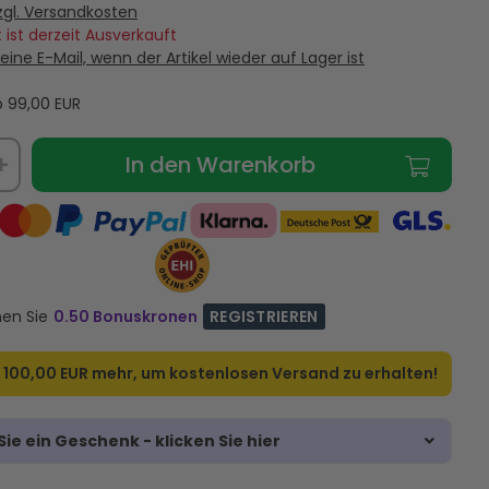
zgl. Versandkosten
 ist derzeit Ausverkauft
eine E-Mail, wenn der Artikel wieder auf Lager ist
ab
99,00
EUR
In den Warenkorb
nen Sie
0.50 Bonuskronen
REGISTRIEREN
r
100,00 EUR
mehr, um kostenlosen Versand zu erhalten!
ie ein Geschenk - klicken Sie hier