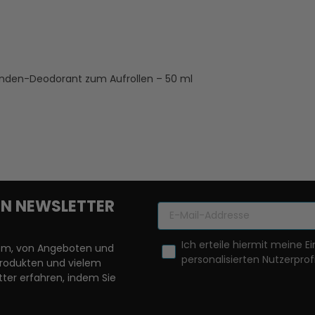
tunden-Deodorant zum Aufrollen – 50 ml
REN NEWSLETTER
Ich erteile hiermit meine Ei
llem, von Angeboten und
personalisierten Nutzerprofi
Produkten und vielem
ter erfahren, indem Sie