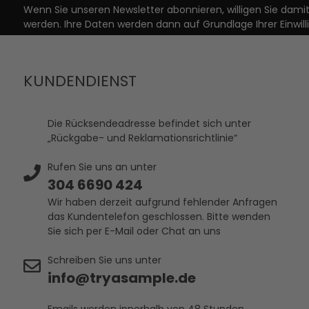
Wenn Sie unseren Newsletter abonnieren, willigen Sie dam
werden. Ihre Daten werden dann auf Grundlage Ihrer Einwill
KUNDENDIENST
Die Rücksendeadresse befindet sich unter
„Rückgabe- und Reklamationsrichtlinie“
Rufen Sie uns an unter
304 6690 424
Wir haben derzeit aufgrund fehlender Anfragen
das Kundentelefon geschlossen. Bitte wenden
Sie sich per E-Mail oder Chat an uns
Schreiben Sie uns unter
info@tryasample.de
Emails werden innerhalb von 48 Stunden