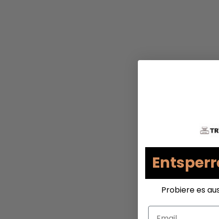
Entsperr
Probiere es au
Email