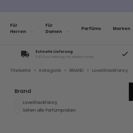
Für
Für
Parfüms
Marken
Herren
Damen
Schnelle Lieferung
5,95 Euro Lieferung mit lokalem Kurier
Titelseite
>
Kategorie
>
BRAND
>
LoveShackFancy
Brand
LoveShackFancy
Sehen alle Parfümproben