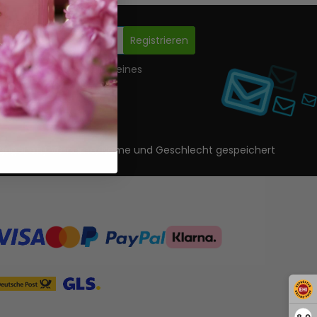
Registrieren
nwilligung zur Erstellung eines
ls.
ls angegeben) Vorname, Name und Geschlecht gespeichert