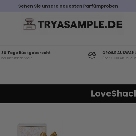
Sehen Sie unsere neuesten Parfümproben
30 Tage Rückgaberecht
GROßE AUSWAH
bei Unzufriedenheit
Über 7.000 Artikel au
LoveShac