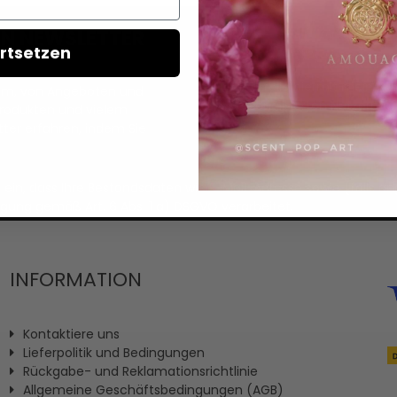
REN NEWSLETTER
rtsetzen
Ich erteile hiermit meine Ei
llem, von Angeboten und
personalisierten Nutzerprofi
Produkten und vielem
ter erfahren, indem Sie
it ein, dass Ihre Bestandsdaten wie E-Mail-Adresse sowie (fal
igung gemäß Art. 6 Abs. 1 a) DSGVO verarbeitet.
INFORMATION
Kontaktiere uns
Lieferpolitik und Bedingungen
Rückgabe- und Reklamationsrichtlinie
Allgemeine Geschäftsbedingungen (AGB)