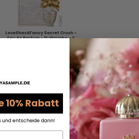
LoveShackFancy Secret Crush -
Eau de Parfum - Duftprobe - 2
ml
5 ML
5 ML Roll On
10 ML Reisegröße
8,95 €
VERSANDKOSTEN
AUF LAGER
e 10% Rabatt
s und entscheide dann!