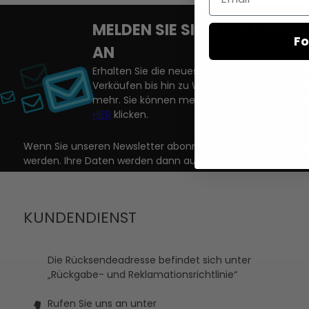
MELDEN SIE SICH FÜR UNSE
Fo
AN
Erhalten Sie die neuesten Nachrichten zu a
Verkäufen bis hin zu Wettbewerben, neuen 
mehr. Sie können mehr über unseren Newslet
HIER
klicken.
Wenn Sie unseren Newsletter abonnieren, willigen Sie dam
werden. Ihre Daten werden dann auf Grundlage Ihrer Einwill
KUNDENDIENST
Die Rücksendeadresse befindet sich unter
„Rückgabe- und Reklamationsrichtlinie“
Rufen Sie uns an unter