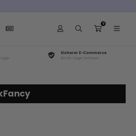
0
L
Sicherer E-Commerce
f Lager
Mit EHI-Siegel Zertifiziert
kFancy