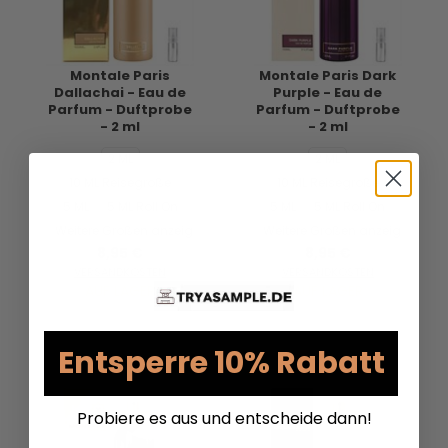
Montale Paris
Montale Paris Dark
Dallachai - Eau de
Purple - Eau de
Parfum - Duftprobe
Parfum - Duftprobe
- 2 ml
- 2 ml
2 ML
2 ML
10 ML Reisegröße
10 ML Reisegröße
5 ML
5 ML Roll On
5 ML
5 ML Roll On
Weitere Größen anzeigen...
Weitere Größen anzeigen...
8,95 €
8,95 €
VERSANDKOSTEN
VERSANDKOSTEN
AUF LAGER
AUF LAGER
Entsperre 10% Rabatt
Probiere es aus und entscheide dann!