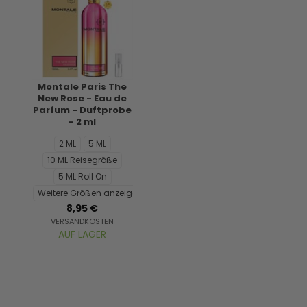
Montale Paris The
New Rose - Eau de
Parfum - Duftprobe
- 2 ml
2 ML
5 ML
10 ML Reisegröße
5 ML Roll On
Weitere Größen anzeigen...
8,95 €
VERSANDKOSTEN
AUF LAGER