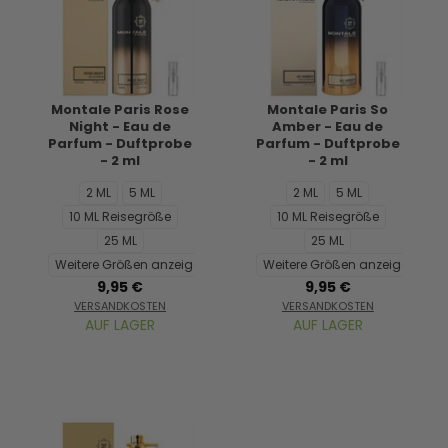
Montale Paris Rose
Montale Paris So
Night - Eau de
Amber - Eau de
Parfum - Duftprobe
Parfum - Duftprobe
- 2 ml
- 2 ml
2 ML
5 ML
2 ML
5 ML
10 ML Reisegröße
10 ML Reisegröße
25 ML
25 ML
Weitere Größen anzeigen...
Weitere Größen anzeigen...
9,95 €
9,95 €
VERSANDKOSTEN
VERSANDKOSTEN
AUF LAGER
AUF LAGER