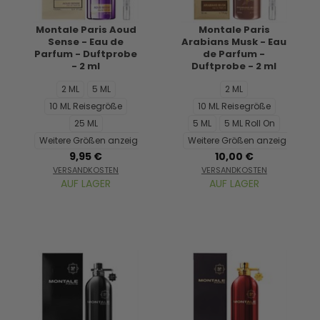
Montale Paris Aoud
Montale Paris
Sense - Eau de
Arabians Musk - Eau
Parfum - Duftprobe
de Parfum -
- 2 ml
Duftprobe - 2 ml
2 ML
5 ML
2 ML
10 ML Reisegröße
10 ML Reisegröße
25 ML
5 ML
5 ML Roll On
Weitere Größen anzeigen...
Weitere Größen anzeigen...
9,95 €
10,00 €
VERSANDKOSTEN
VERSANDKOSTEN
AUF LAGER
AUF LAGER