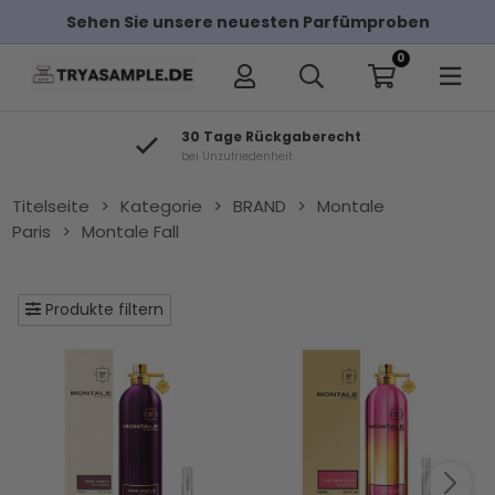
Sehen Sie unsere neuesten Parfümproben
0
GROßE AUSWAHL
Über 7.000 Artikel auf Lager
Titelseite
>
Kategorie
>
BRAND
>
Montale
Paris
>
Montale Fall
Produkte filtern