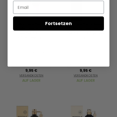
Email
Fortsetzen
Montale Paris
Montale Paris Nepal
Golden Sand - Eau
Aoud - Eau de
de Parfum -
Parfum - Duftprobe
Duftprobe - 2 ml
- 2 ml
2 ML
5 ML
2 ML
5 ML
10 ML Reisegröße
10 ML Reisegröße
25 ML
25 ML
Weitere Größen anzeigen...
Weitere Größen anzeigen...
9,95 €
9,95 €
VERSANDKOSTEN
VERSANDKOSTEN
AUF LAGER
AUF LAGER