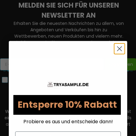
MELDEN SIE SICH FÜR UNSEREN
NEWSLETTER AN
Erhalten Sie die neuesten Nachrichten zu allem, von
Angeboten und Verkäufen bis hin zu
Wettbewerben, neuen Produkten und vielem mehr.
Sie können mehr über unseren Newsletter erfahren,
indem Sie
HIER
klicken.
Registrieren
Ich erteile hiermit meine Einwilligung zur Erstellung
eines personalisierten Nutzerprofils.
Entsperre 10% Rabatt
Wenn Sie unseren Newsletter abonnieren, willigen Sie damit
ein, dass Ihre Bestandsdaten wie E-Mail-Adresse sowie (falls
Probiere es aus und entscheide dann!
angegeben) Vorname, Name und Geschlecht gespeichert
werden. Ihre Daten werden dann auf Grundlage Ihrer
Email