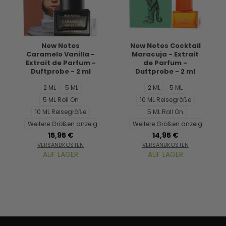
New Notes
New Notes Cocktail
Caramelo Vanilla -
Maracuja - Extrait
Extrait de Parfum -
de Parfum -
Duftprobe - 2 ml
Duftprobe - 2 ml
2 ML
5 ML
2 ML
5 ML
5 ML Roll On
10 ML Reisegröße
10 ML Reisegröße
5 ML Roll On
Weitere Größen anzeigen...
Weitere Größen anzeigen...
15,95 €
14,95 €
VERSANDKOSTEN
VERSANDKOSTEN
AUF LAGER
AUF LAGER