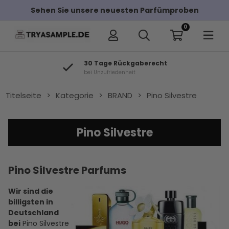
Sehen Sie unsere neuesten Parfümproben
0
30 Tage Rückgaberecht
bei Unzufriedenheit
Titelseite
>
Kategorie
>
BRAND
>
Pino Silvestre
Pino Silvestre
Pino Silvestre Parfums
Wir sind die
billigsten in
Deutschland
bei
Pino Silvestre