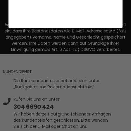
Wenn Sie unseren Newsletter abonnieren, willigen Sie damit
ein, dass Ihre Bestandsdaten wie E-Mail-Adresse sowie (falls
angegeben) Vorname, Name und Geschlecht gespeichert
werden. Ihre Daten werden dann auf Grundlage Ihrer
Einwilligung gemäß Art. 6 Abs. 1 a) DSGVO verarbeitet.
KUNDENDIENST
Die Rücksendeadresse befindet sich unter
„Rückgabe- und Reklamationsrichtlinie“
Rufen Sie uns an unter
304 6690 424
Wir haben derzeit aufgrund fehlender Anfragen
das Kundentelefon geschlossen. Bitte wenden
Sie sich per E-Mail oder Chat an uns