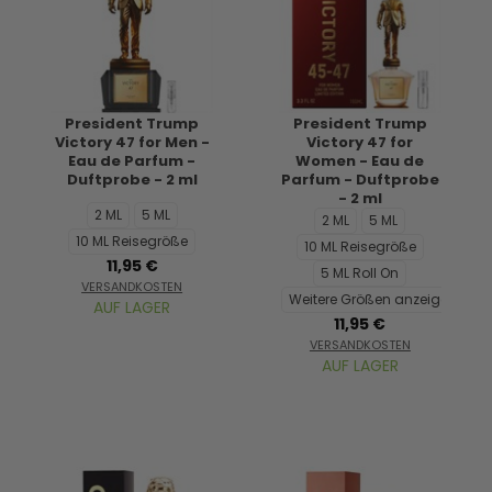
President Trump
President Trump
Victory 47 for Men -
Victory 47 for
Eau de Parfum -
Women - Eau de
Duftprobe - 2 ml
Parfum - Duftprobe
- 2 ml
2 ML
5 ML
2 ML
5 ML
10 ML Reisegröße
10 ML Reisegröße
11,95 €
5 ML Roll On
VERSANDKOSTEN
Weitere Größen anzeigen...
AUF LAGER
11,95 €
VERSANDKOSTEN
AUF LAGER