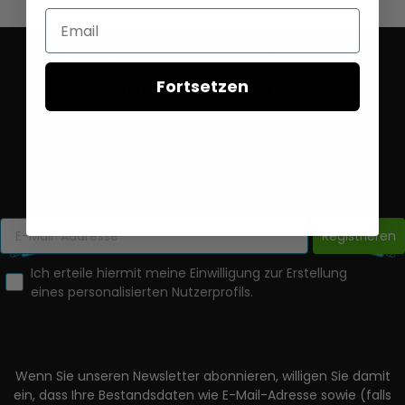
Email
MELDEN SIE SICH FÜR UNSEREN
Fortsetzen
NEWSLETTER AN
Erhalten Sie die neuesten Nachrichten zu allem, von
Angeboten und Verkäufen bis hin zu
Wettbewerben, neuen Produkten und vielem mehr.
Sie können mehr über unseren Newsletter erfahren,
indem Sie
HIER
klicken.
Registrieren
Ich erteile hiermit meine Einwilligung zur Erstellung
eines personalisierten Nutzerprofils.
Wenn Sie unseren Newsletter abonnieren, willigen Sie damit
ein, dass Ihre Bestandsdaten wie E-Mail-Adresse sowie (falls