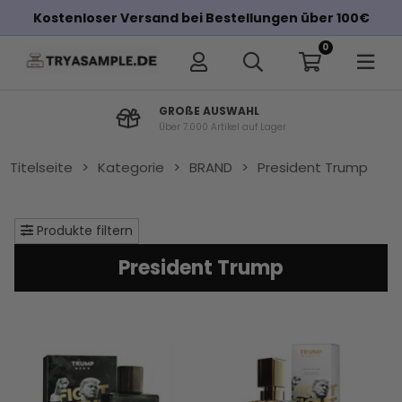
Kostenloser Versand bei Bestellungen über 100€
0
GROßE AUSWAHL
Über 7.000 Artikel auf Lager
Titelseite
>
Kategorie
>
BRAND
>
President Trump
Produkte filtern
President Trump