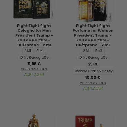
Fight Fight Fight
Fight Fight Fight
Cologne for Men
Perfume for Women
President Trump -
President Trump -
Eau de Parfum -
Eau de Parfum -
Duftprobe - 2 ml
Duftprobe - 2 ml
2 ML
5 ML
2 ML
5 ML
10 ML Reisegröße
10 ML Reisegröße
11,95 €
25 ML
VERSANDKOSTEN
Weitere Größen anzeigen...
AUF LAGER
10,00 €
VERSANDKOSTEN
AUF LAGER