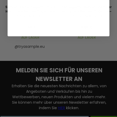
Salvatore Ferragamo Pour
Ferragamo Salvatore Pour
Homme - Eau de Toilette -
Homme - Eau de Toilette -
Duftprobe - 2 ml
Duftprobe - 2 ml
7,95 €
8,95 €
VERSANDKOSTEN
VERSANDKOSTEN
AUF LAGER
AUF LAGER
@tryasample.eu
MELDEN SIE SICH FÜR UNSEREN
NEWSLETTER AN
Erhalten Sie die neuesten Nachrichten zu allem, von
Angeboten und Verkäufen bis hin zu
Wettbewerben, neuen Produkten und vielem mehr.
Sie können mehr über unseren Newsletter erfahren,
indem Sie
HIER
klicken.