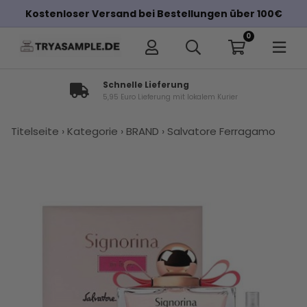
Kostenloser Versand bei Bestellungen über 100€
0
Schnelle Lieferung
5,95 Euro Lieferung mit lokalem Kurier
×
Titelseite
›
Kategorie
›
BRAND
›
Salvatore Ferragamo
Andere Kunden haben diese auch
gekauft
Salvatore
Carolina
Salvatore
Carolina
Penhaligon