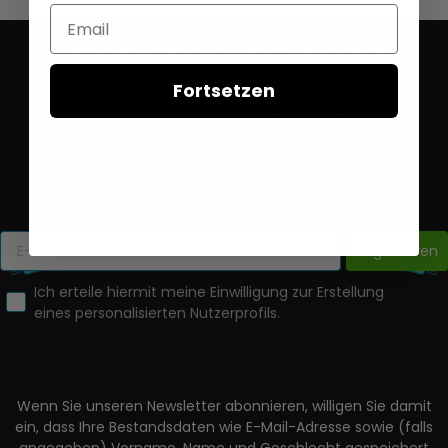
Email
MELDEN SIE SICH FÜR UNSEREN
NEWSLETTER AN
Fortsetzen
Erhalten Sie die neuesten Nachrichten zu allem, von
Angeboten und Verkäufen bis hin zu
Wettbewerben, neuen Produkten und vielem mehr.
Sie können mehr über unseren Newsletter erfahren,
indem Sie
HIER
klicken.
Registrieren
Ich erteile hiermit meine Einwilligung zur Erstellung
eines personalisierten Nutzerprofils.
Wenn Sie unseren Newsletter abonnieren, willigen Sie damit
ein, dass Ihre Bestandsdaten wie E-Mail-Adresse sowie (falls