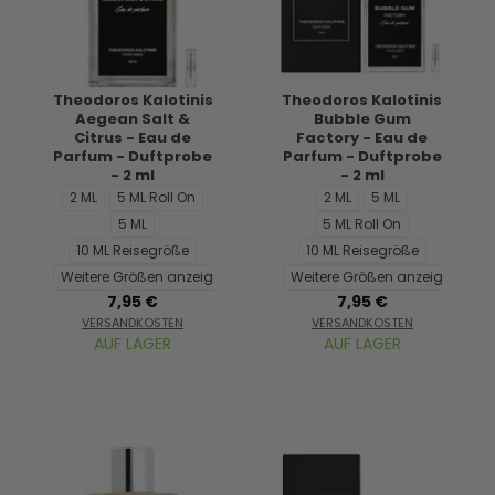
Theodoros Kalotinis
Theodoros Kalotinis
Aegean Salt &
Bubble Gum
Citrus - Eau de
Factory - Eau de
Parfum - Duftprobe
Parfum - Duftprobe
- 2 ml
- 2 ml
2 ML
5 ML Roll On
2 ML
5 ML
5 ML
5 ML Roll On
10 ML Reisegröße
10 ML Reisegröße
Weitere Größen anzeigen...
Weitere Größen anzeigen...
7,95 €
7,95 €
VERSANDKOSTEN
VERSANDKOSTEN
AUF LAGER
AUF LAGER