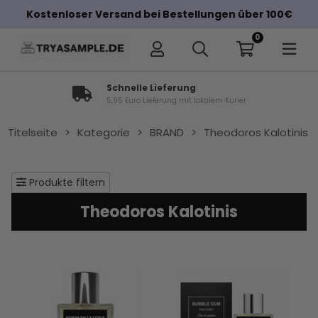
Kostenloser Versand bei Bestellungen über 100€
0
Schnelle Lieferung
5,95 Euro Lieferung mit lokalem Kurier
Titelseite
>
Kategorie
>
BRAND
>
Theodoros Kalotinis
Produkte filtern
Theodoros Kalotinis