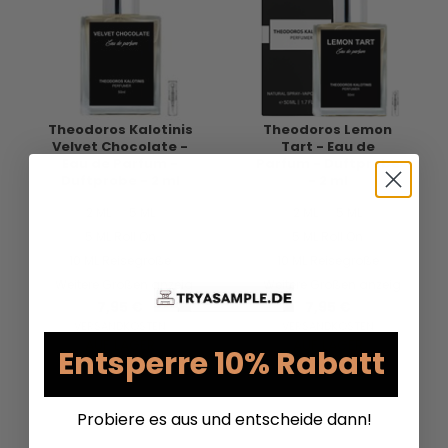
Theodoros Kalotinis
Theodoros Lemon
Velvet Chocolate -
Tart - Eau de
Eau de Parfum -
Parfum - Duftprobe
Duftprobe - 2 ml
- 2 ml
2 ML
5 ML
2 ML
5 ML
5 ML Roll On
5 ML Roll On
10 ML Reisegröße
10 ML Reisegröße
Weitere Größen anzeigen...
Weitere Größen anzeigen...
7,95 €
7,95 €
VERSANDKOSTEN
VERSANDKOSTEN
AUF LAGER
AUF LAGER
Entsperre 10% Rabatt
Probiere es aus und entscheide dann!