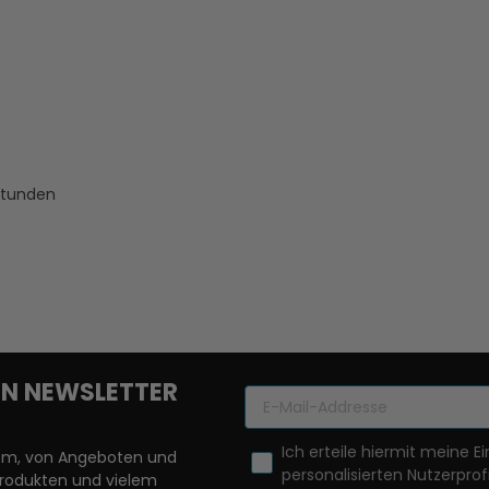
 Stunden
REN NEWSLETTER
Ich erteile hiermit meine Ei
llem, von Angeboten und
personalisierten Nutzerprofi
Produkten und vielem