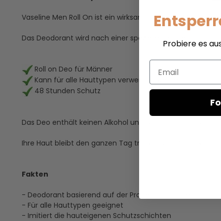
Entsperr
Vaseline Men Roll On ist ein wirksames Deo für Männer un
Das Deodorant wird nach einer speziellen ProDerma-Formel 
Probiere es au
Email
Roll on Deo für Männer
Kann für alle Hauttypen verwendet werden
48 Stunden Schutz
Fo
Das Deo enthält keinen Alkohol und ist dermatologisch ge
Ihre Haut bleibt den ganzen Tag trocken und Sie bekomm
Fakten
- Deodorant basierend auf der ProDerma-Formel
- Für alle Hauttypen geeignet
- Imitiert die hauteigenen Schutzschichten