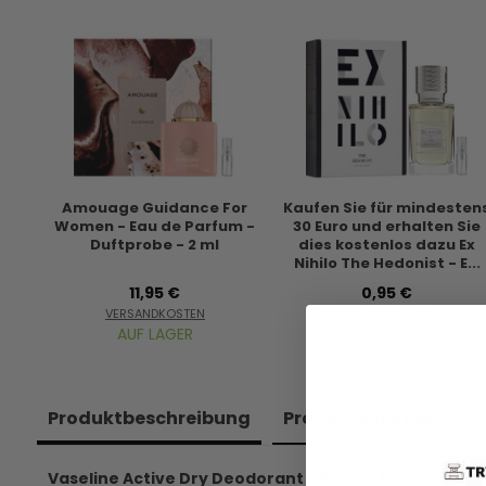
Amouage Guidance For
Kaufen Sie für mindesten
Women - Eau de Parfum -
30 Euro und erhalten Sie
Duftprobe - 2 ml
dies kostenlos dazu Ex
Nihilo The Hedonist - E...
11,95 €
0,95 €
VERSANDKOSTEN
VERSANDKOSTEN
AUF LAGER
AUF LAGER
Produkt­beschreibung
Produkt­zutaten
Vaseline Active Dry Deodorant - Roll On für Männer 