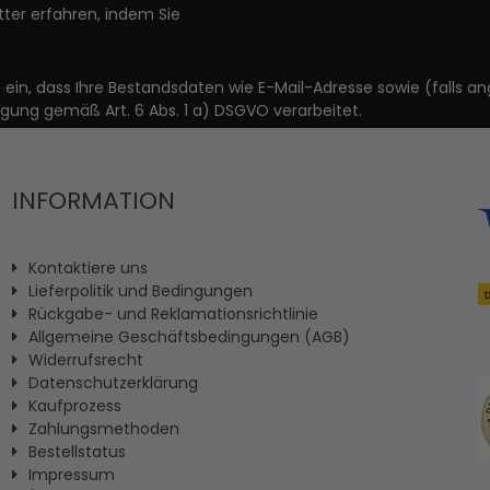
ter erfahren, indem Sie
it ein, dass Ihre Bestandsdaten wie E-Mail-Adresse sowie (fal
igung gemäß Art. 6 Abs. 1 a) DSGVO verarbeitet.
INFORMATION
Kontaktiere uns
Lieferpolitik und Bedingungen
Rückgabe- und Reklamationsrichtlinie
Allgemeine Geschäftsbedingungen (AGB)
Widerrufsrecht
Datenschutzerklärung
Kaufprozess
Zahlungsmethoden
Bestellstatus
Impressum