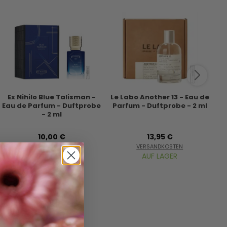
Ex Nihilo Blue Talisman -
Le Labo Another 13 - Eau de
Ma
Eau de Parfum - Duftprobe
Parfum - Duftprobe - 2 ml
Ea
- 2 ml
10,00 €
13,95 €
VERSANDKOSTEN
VERSANDKOSTEN
AUF LAGER
AUF LAGER