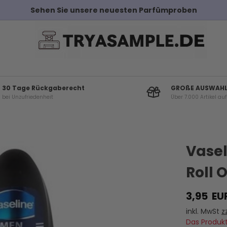
30 Tage Rückgaberecht
GROßE AUSWAH
bei Unzufriedenheit
Über 7.000 Artikel au
Vasel
Roll 
3,95
EU
inkl. MwSt
z
Das Produkt