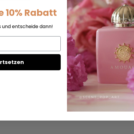
e 10% Rabatt
d garantiert 48 Stunden Schutz.
hergestellt, die für alle Hauttypen geeignet ist und die hautei
s und entscheide dann!
rtsetzen
testet
en einen frischen Duft unter den Armen.