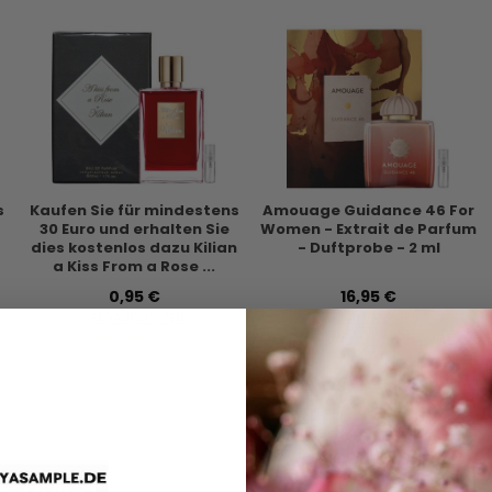
s
Kaufen Sie für mindestens
Amouage Guidance 46 For
30 Euro und erhalten Sie
Women - Extrait de Parfum
dies kostenlos dazu Kilian
- Duftprobe - 2 ml
a Kiss From a Rose ...
0,95 €
16,95 €
VERSANDKOSTEN
VERSANDKOSTEN
AUF LAGER
AUF LAGER
- 48 Stunden