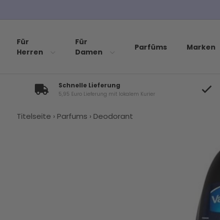
sten Parfümproben
Für
Für
Parfüms
Marken
Herren
Damen
Schnelle Lieferung
5,95 Euro Lieferung mit lokalem Kurier
Titelseite
›
Parfums
›
Deodorant