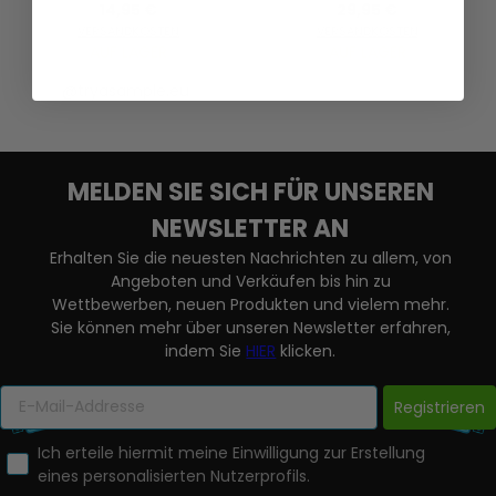
14,95 €
29,95 €
VERSANDKOSTEN
VERSANDKOSTEN
AUF LAGER
AUF LAGER
@tryasample.eu
MELDEN SIE SICH FÜR UNSEREN
NEWSLETTER AN
Erhalten Sie die neuesten Nachrichten zu allem, von
Angeboten und Verkäufen bis hin zu
Wettbewerben, neuen Produkten und vielem mehr.
Sie können mehr über unseren Newsletter erfahren,
indem Sie
HIER
klicken.
Registrieren
Ich erteile hiermit meine Einwilligung zur Erstellung
eines personalisierten Nutzerprofils.