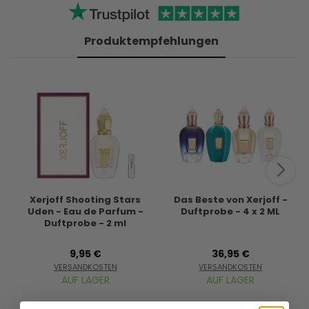
Produktempfehlungen
Xerjoff Shooting Stars
Das Beste von Xerjoff -
Uden - Eau de Parfum -
Duftprobe - 4 x 2 ML
Duftprobe - 2 ml
9,95 €
36,95 €
VERSANDKOSTEN
VERSANDKOSTEN
AUF LAGER
AUF LAGER