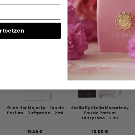
exander McQueen My Queen - Eau de Parfum - Duftprobe
rtsetzen
Kilian Her Majesty - Eau de
Stella By Stella Mccartney
Parfum - Duftprobe - 2 ml
- Eau de Parfum -
Duftprobe - 2 ml
19,95 €
10,00 €