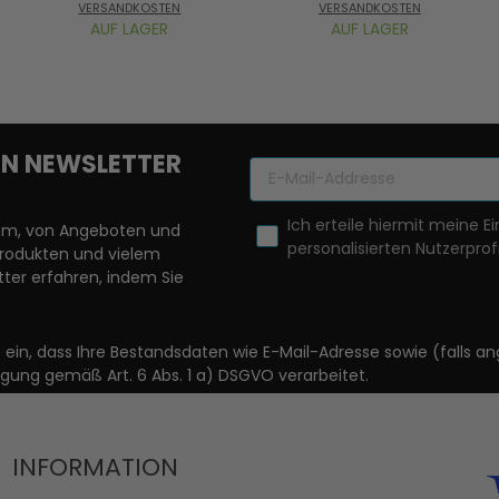
VERSANDKOSTEN
VERSANDKOSTEN
AUF LAGER
AUF LAGER
REN NEWSLETTER
Ich erteile hiermit meine Ei
llem, von Angeboten und
personalisierten Nutzerprofi
Produkten und vielem
ter erfahren, indem Sie
it ein, dass Ihre Bestandsdaten wie E-Mail-Adresse sowie (fal
igung gemäß Art. 6 Abs. 1 a) DSGVO verarbeitet.
INFORMATION