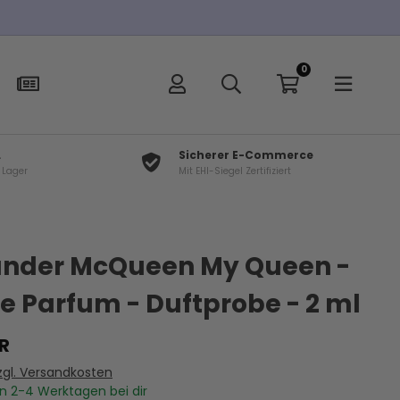
n über 100€
0
L
Sicherer E-Commerce
f Lager
Mit EHI-Siegel Zertifiziert
×
t
ander McQueen My Queen -
e Parfum - Duftprobe - 2 ml
R
zgl. Versandkosten
In
2-4
Werktagen bei dir