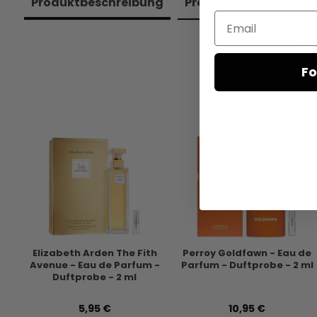
Produkt­beschreibung
Produkt­zutaten
Email
Al
Fo
Elizabeth Arden The Fith
Perroy Goldfawn - Eau de
Avenue - Eau de Parfum -
Parfum - Duftprobe - 2 ml
Duftprobe - 2 ml
5,95 €
10,95 €