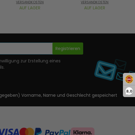
VERSANDKOSTEN
VERSANDKOSTEN
AUF LAGER
AUF LAGER
Registrieren
nwilligung zur Erstellung eines
ls.
8,0
ls angegeben) Vorname, Name und Geschlecht gespeichert