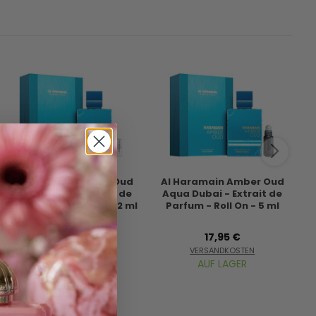
Al Haramain Amber Oud
Al Haramain Amber Oud
Aqua Dubai - Extrait de
Aqua Dubai - Extrait de
Parfum - Duftprobe - 2 ml
Parfum - Roll On - 5 ml
8,95 €
17,95 €
VERSANDKOSTEN
VERSANDKOSTEN
AUF LAGER
AUF LAGER