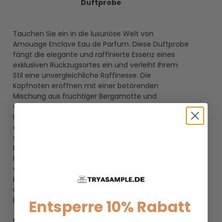
Duftprobe
Tauchen Sie ein in die luxuriöse Welt von
Amouage Enclave Eau de Parfum. Diese Duftprobe
fängt die elegante und raffinierte Essenz eines
exklusiven Rückzugsortes ein und verleiht Ihrem
Stil eine unvergleichliche Raffinesse. Die
Kopfnoten eröffnen mit einer betörenden
Mischung aus fruchtiger Bergamotte und
würzigem Safran, die sofort die Sinne verzaubert.
Im Herzen entfaltet sich eine Komposition aus
edler Rose und balsamischem Weihrauch, die eine
sinnliche Aura schafft. Die Basisnoten aus
holzigem Zedernholz und warmem Amber
hinterlassen einen bleibenden Eindruck und
verleihen dem Duft eine unwiderstehliche Tiefe.
Erleben Sie die Exklusivität von Amouage Enclave
und tauchen Sie ein in eine Welt voller Luxus und
Eleganz.
Entsperre 10% Rabatt
Wie viele ml enthält dieser Parfümtester?