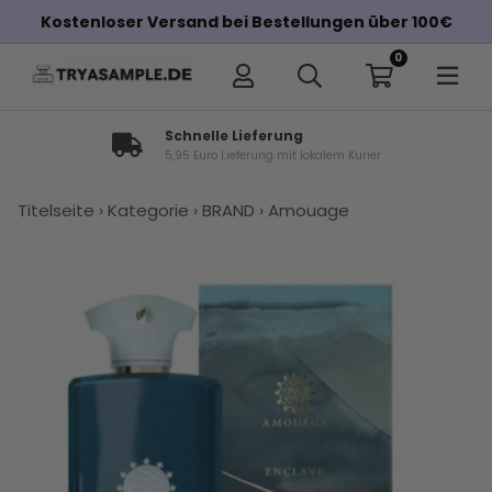
Kostenloser Versand bei Bestellungen über 100€
0
Schnelle Lieferung
5,95 Euro Lieferung mit lokalem Kurier
×
Titelseite
›
Kategorie
›
BRAND
›
Amouage
Andere Kunden haben diese auch
gekauft
Amouage
Amouage
Parfums
Amouage
Maison