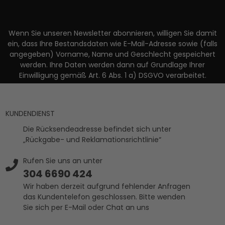
Wenn Sie unseren Newsletter abonnieren, willigen Sie damit
ein, dass Ihre Bestandsdaten wie E-Mail-Adresse sowie (falls
angegeben) Vorname, Name und Geschlecht gespeichert
werden. Ihre Daten werden dann auf Grundlage Ihrer
Einwilligung gemäß Art. 6 Abs. 1 a) DSGVO verarbeitet.
KUNDENDIENST
Die Rücksendeadresse befindet sich unter
„Rückgabe- und Reklamationsrichtlinie“
Rufen Sie uns an unter
304 6690 424
Wir haben derzeit aufgrund fehlender Anfragen
das Kundentelefon geschlossen. Bitte wenden
Sie sich per E-Mail oder Chat an uns