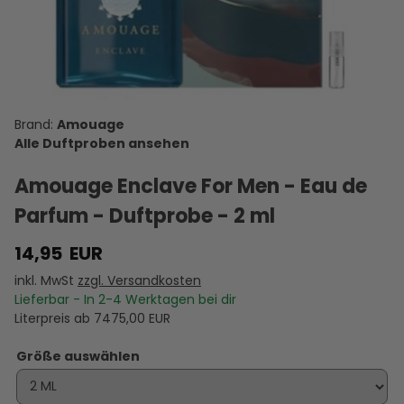
Silver Man
Lyric For
de Marly
Reflection
Francis
A
- Eau de
Men - Eau
Darley -
45 For Men
Kurkdjian
O
Parfum -
de Parfum
Eau de
- Extrait de
724 - Eau
Duftprobe
-
Parfum -
Parfum -
de Parfum
10,00 €
11,95 €
11,95 €
28,95 €
14,95 €
- 2 ml
Duftprobe
Duftprobe
Duftprobe
-
D
VERSANDKOSTEN
VERSANDKOSTEN
- 2 ml
VERSANDKOSTEN
- 2 ml
VERSANDKOSTEN
- 5 ml
VERSANDKOSTEN
Duftprobe
VE
AUF LAGER
AUF LAGER
AUF LAGER
AUF LAGER
AUF LAGER
- 2 ml
A
Amouage
Alle Duftproben ansehen
Amouage Enclave For Men - Eau de
Parfum - Duftprobe - 2 ml
14,95
EUR
inkl. MwSt
zzgl. Versandkosten
Lieferbar - In
2-4
Werktagen bei dir
Literpreis ab
7475,00
EUR
Größe auswählen