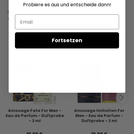
Probiere es aus und entscheide dann!
Die Anzahl der ml, die in der Flasche enthalten
Email
sind, ist im Produktnamen oben angegeben.
Fortsetzen
Amouage Fate For Men -
Amouage Imitation For
Eau de Parfum - Duftprobe
Men - Eau de Parfum -
- 2 ml
Duftprobe - 2 ml
10,00 €
10,00 €