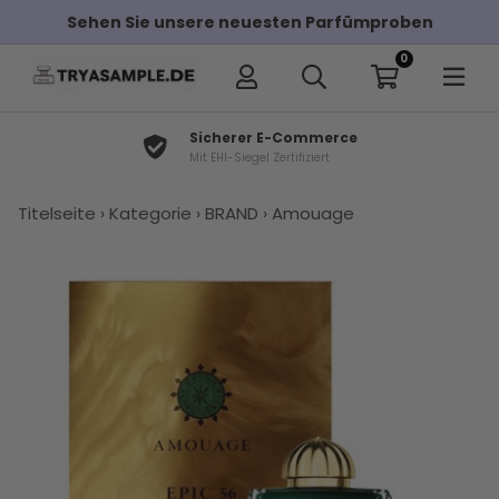
Sehen Sie unsere neuesten Parfümproben
0
Sicherer E-Commerce
Mit EHI-Siegel Zertifiziert
×
Titelseite
›
Kategorie
›
BRAND
›
Amouage
Andere Kunden haben diese auch
gekauft
Amouage
Kaufen Sie
Amouage
Amouage
Parfums