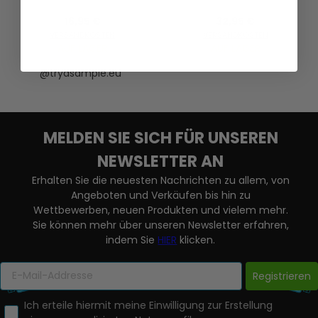
16,95 €
32,95 €
VERSANDKOSTEN
VERSANDKOSTEN
AUF LAGER
AUF LAGER
@tryasample.eu
MELDEN SIE SICH FÜR UNSEREN
NEWSLETTER AN
Erhalten Sie die neuesten Nachrichten zu allem, von
Angeboten und Verkäufen bis hin zu
Wettbewerben, neuen Produkten und vielem mehr.
Sie können mehr über unseren Newsletter erfahren,
indem Sie
HIER
klicken.
Registrieren
Ich erteile hiermit meine Einwilligung zur Erstellung