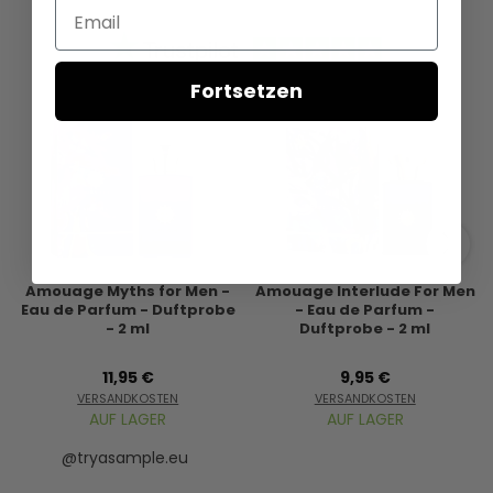
Email
Fortsetzen
Amouage Myths for Men -
Amouage Interlude For Men
Eau de Parfum - Duftprobe
- Eau de Parfum -
- 2 ml
Duftprobe - 2 ml
11,95 €
9,95 €
VERSANDKOSTEN
VERSANDKOSTEN
AUF LAGER
AUF LAGER
@tryasample.eu