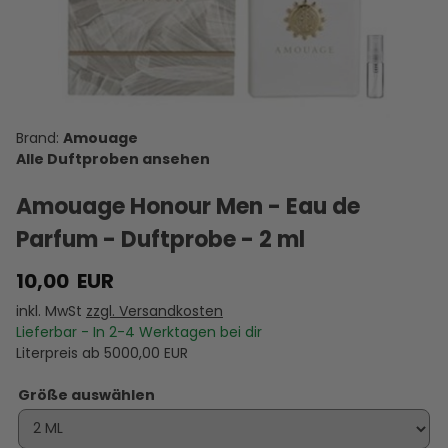
Silver Man
Lyric For
Jubilation
Fate For
Reflection
- Eau de
Men - Eau
40 For Men
Women -
45 For Men
Parfum -
de Parfum
- Extrait de
Eau de
- Extrait de
Duftprobe
-
Parfum -
Parfum -
Parfum -
10,00 €
11,95 €
32,95 €
13,95 €
28,95 €
- 2 ml
Duftprobe
Duftprobe
Duftprobe
Duftprobe
D
VERSANDKOSTEN
VERSANDKOSTEN
- 2 ml
VERSANDKOSTEN
- 5 ml
VERSANDKOSTEN
- 2 ml
VERSANDKOSTEN
- 5 ml
VE
AUF LAGER
AUF LAGER
AUF LAGER
AUF LAGER
AUF LAGER
A
Amouage
Alle Duftproben ansehen
Amouage Honour Men - Eau de
Parfum - Duftprobe - 2 ml
10,00
EUR
inkl. MwSt
zzgl. Versandkosten
Lieferbar - In
2-4
Werktagen bei dir
Literpreis ab
5000,00
EUR
Größe auswählen