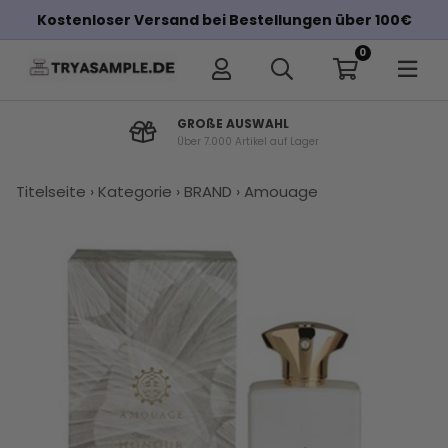
Kostenloser Versand bei Bestellungen über 100€
0
GROßE AUSWAHL
Über 7.000 Artikel auf Lager
×
Titelseite
›
Kategorie
›
BRAND
›
Amouage
Andere Kunden haben diese auch
gekauft
Amouage
Amouage
Amouage
Amouage
Amouage