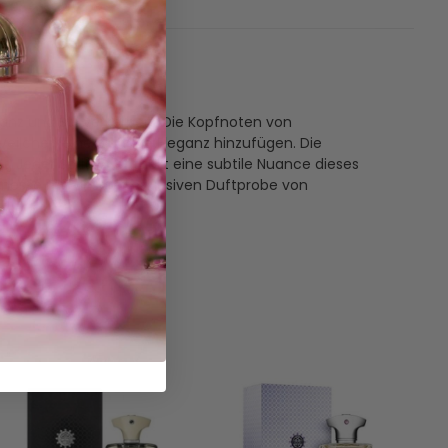
anz und Stil verkörpert. Die Kopfnoten von
Veilchen eine blumige Eleganz hinzufügen. Die
 Jeder Spritzer enthüllt eine subtile Nuance dieses
inesse mit unserer exklusiven Duftprobe von