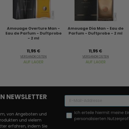
Amouage Overture Man -
Amouage Dia Man - Eau de
Eau de Parfum - Duftprobe
Parfum - Duftprobe - 2 ml
- 2 ml
11,95 €
11,95 €
VERSANDKOSTEN
VERSANDKOSTEN
AUF LAGER
AUF LAGER
REN NEWSLETTER
Ich erteile hiermit meine Ei
llem, von Angeboten und
personalisierten Nutzerprofi
Produkten und vielem
ter erfahren, indem Sie