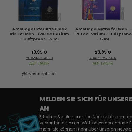
Amouage Interlude Black
Amouage Myths for Men -
Iris For Men - Eau de Parfum
Eau de Parfum - Duftprobe
- Duftprobe - 2 ml
- 5 ml
13,95 €
23,95 €
VERSANDKOSTEN
VERSANDKOSTEN
AUF LAGER
AUF LAGER
@tryasample.eu
MELDEN SIE SICH FÜR UNSE
AN
Erhalten Sie die neuesten Nachrichten zu a
Verkäufen bis hin zu Wettbewerben, neuen 
mehr. Sie können mehr über unseren Newslet