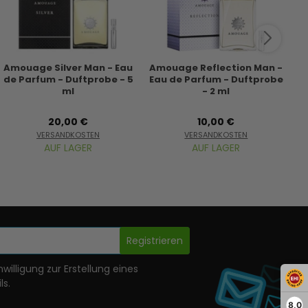
Amouage Silver Man - Eau
Amouage Reflection Man -
de Parfum - Duftprobe - 5
Eau de Parfum - Duftprobe
ml
- 2 ml
20,00 €
10,00 €
VERSANDKOSTEN
VERSANDKOSTEN
AUF LAGER
AUF LAGER
Registrieren
nwilligung zur Erstellung eines
ls.
8,0