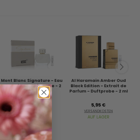
Mont Blanc Signature - Eau
Al Haramain Amber Oud
In
de Parfum - Duftprobe - 2
Black Edition - Extrait de
ml
Parfum - Duftprobe - 2 ml
7,95 €
5,95 €
VERSANDKOSTEN
VERSANDKOSTEN
AUF LAGER
AUF LAGER