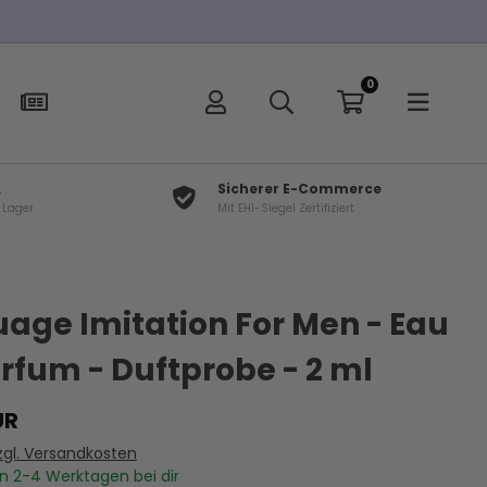
0€
0
L
Sicherer E-Commerce
f Lager
Mit EHI-Siegel Zertifiziert
×
t
ge Imitation For Men - Eau
rfum - Duftprobe - 2 ml
UR
zgl. Versandkosten
In
2-4
Werktagen bei dir