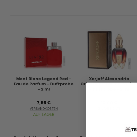
Mont Blanc Legend Red -
Xerjoff Alexandria
Eau de Parfum - Duftprobe
Orientale - Eau de Parfu
- 2 ml
- Duftprobe - 2 ml
7,95 €
10,00 €
VERSANDKOSTEN
VERSANDKOSTEN
AUF LAGER
AUF LAGER