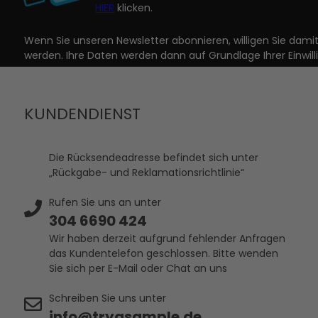
HIER
klicken.
Wenn Sie unseren Newsletter abonnieren, willigen Sie dam
werden. Ihre Daten werden dann auf Grundlage Ihrer Einwill
KUNDENDIENST
Die Rücksendeadresse befindet sich unter
„Rückgabe- und Reklamationsrichtlinie“
Rufen Sie uns an unter
304 6690 424
Wir haben derzeit aufgrund fehlender Anfragen
das Kundentelefon geschlossen. Bitte wenden
Sie sich per E-Mail oder Chat an uns
Schreiben Sie uns unter
info@tryasample.de