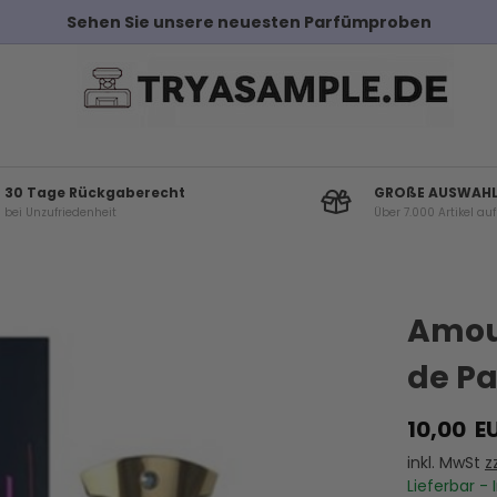
Kostenloser Versand bei Bestellungen über 10
30 Tage Rückgaberecht
GROßE AUSWAH
bei Unzufriedenheit
Über 7.000 Artikel au
Andere Kunden haben diese auch gekauf
Amoua
de Pa
10,00
E
inkl. MwSt
z
Lieferbar - 