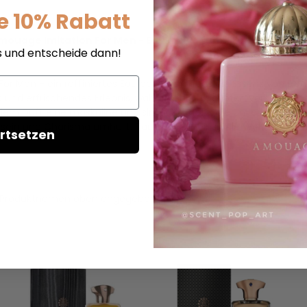
e 10% Rabatt
mouage Imitation For Men - Eau de Parfum - Duftprobe
s und entscheide dann!
or Men - ein raffiniertes Eau de Parfum, das die Essenz von Eleg
nd erfrischendes Erlebnis, während die Herznoten von Iris und 
m Duft eine maskuline und sinnliche Tiefe, die unverkennbar ist.
sein und Charisma umhüllt. Tauchen Sie ein in die Welt der Raff
rtsetzen
t im Produktnamen oben angegeben.