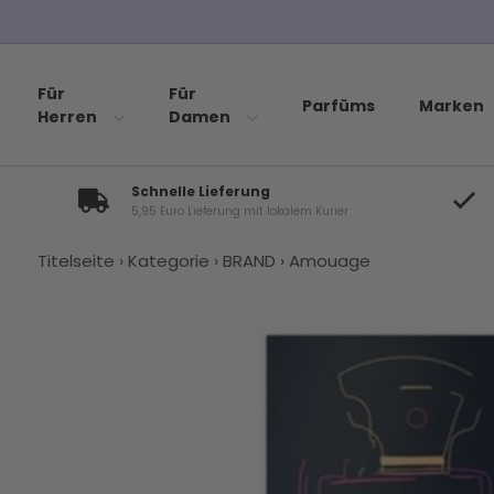
Für
Für
Parfüms
Marken
Herren
Damen
Schnelle Lieferung
5,95 Euro Lieferung mit lokalem Kurier
Titelseite
›
Kategorie
›
BRAND
›
Amouage