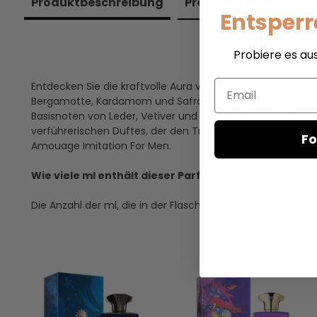
Produkt­beschreibung
Produkt­zutaten
Entsperr
A
Probiere es au
Email
Entdecken Sie die kraftvolle Aura von Amouage Imitation F
Bergamotte, Kardamom und Safran eröffnen ein würziges u
Basisnoten von Leder, Vetiver und Tonkabohne verleihen de
verführerischen Duftes, der den Träger mit Selbstbewusst
Fo
Amouage Imitation For Men.
Wie viele ml enthält dieser Parfümtester?
Die Anzahl der ml, die in der Flasche enthalten sind, is