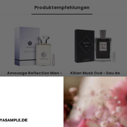
Produktempfehlungen
Amouage Reflection Man -
Kilian Musk Oud - Eau de
m
Eau de Parfum - Duftprobe
Parfum - Duftprobe - 2 ml
- 5 ml
20,00 €
16,95 €
VERSANDKOSTEN
VERSANDKOSTEN
AUF LAGER
AUF LAGER