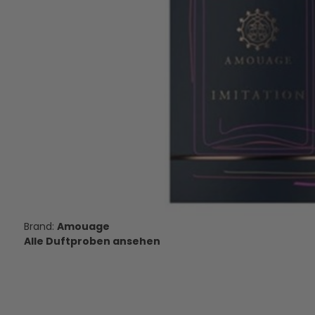
Amouage Silver Man - Eau de
Amouage Lyric For M
Parfum - Duftprobe - 2 ml
Parfum - Duftpro
10,00 €
11,95 €
VERSANDKOSTEN
VERSANDKOS
AUF LAGER
AUF LAGE
Amouage
Alle Duftproben ansehen