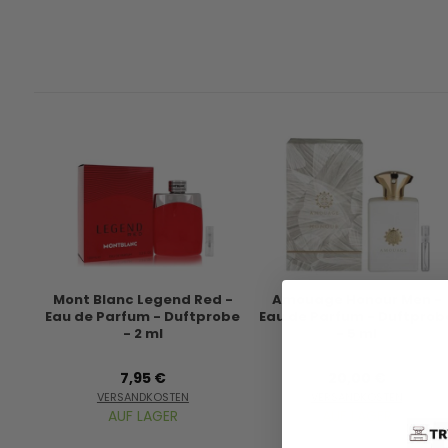
Mont Blanc Legend Red -
Amouage Honour Men -
Eau de Parfum - Duftprobe
Eau de Parfum - Duftprob
- 2 ml
- 5 ml
7,95 €
20,00 €
VERSANDKOSTEN
VERSANDKOSTEN
AUF LAGER
AUF LAGER