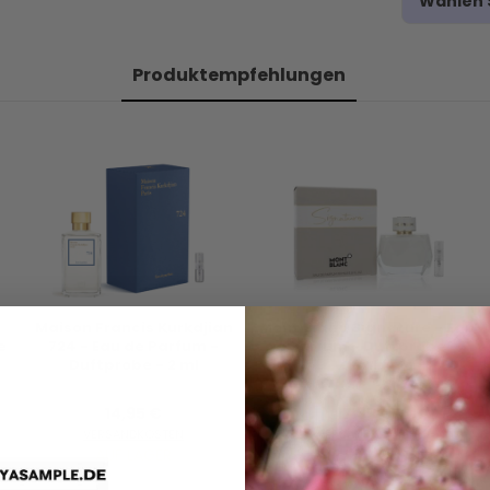
Wählen S
Produktempfehlungen
Maison Francis Kurkdjian
Mont Blanc Signature - Eau
e
724 - Eau de Parfum -
de Parfum - Duftprobe - 2
Duftprobe - 2 ml
ml
14,95 €
7,95 €
VERSANDKOSTEN
VERSANDKOSTEN
AUF LAGER
AUF LAGER