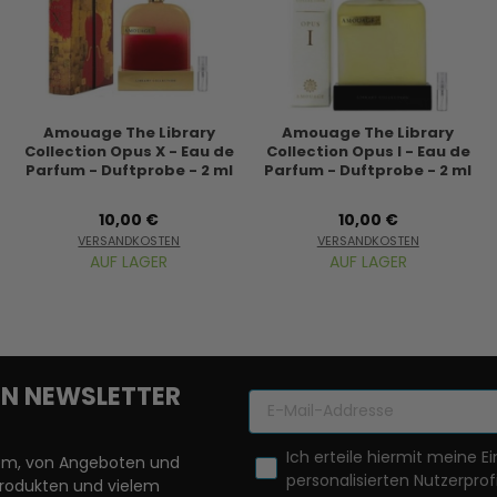
Amouage The Library
Amouage The Library
Collection Opus X - Eau de
Collection Opus I - Eau de
Parfum - Duftprobe - 2 ml
Parfum - Duftprobe - 2 ml
10,00 €
10,00 €
VERSANDKOSTEN
VERSANDKOSTEN
AUF LAGER
AUF LAGER
REN NEWSLETTER
Ich erteile hiermit meine Ei
llem, von Angeboten und
personalisierten Nutzerprofi
Produkten und vielem