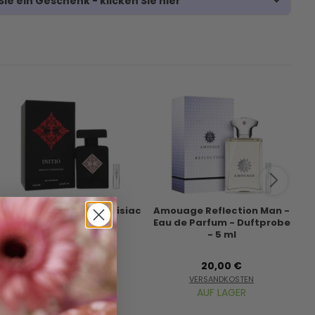
ie ein Geschenk - klicken Sie hier
Initio Absolute Aphrodisiac
Amouage Reflection Man -
P
- Eau de Parfum -
Eau de Parfum - Duftprobe
Ea
Duftprobe - 2 ml
- 5 ml
10,00 €
20,00 €
VERSANDKOSTEN
VERSANDKOSTEN
AUF LAGER
AUF LAGER