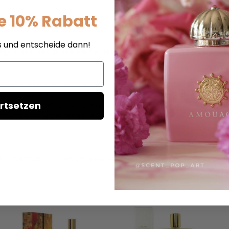
e 10% Rabatt
s und entscheide dann!
e Interlude Black Iris For Men - Eau de Parfum - Duftpro
e Black Iris mit unserer exklusiven duftprobe. Dieses Eau de Pa
rin verleihen dem Duft eine belebende Frische, während die H
rtsetzen
 und Iriswurzel runden das olfaktorische Erlebnis ab und hinter
pert und eine unvergessliche Duftreise verspricht.
t im Produktnamen oben angegeben.