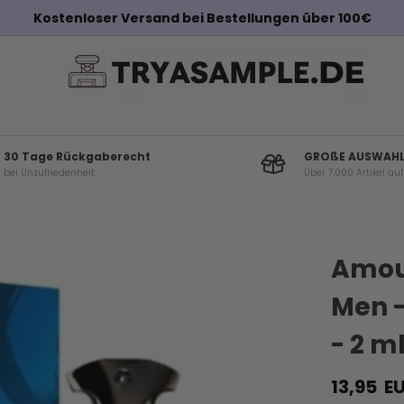
Kostenloser Versand bei Bestellungen über 100€
30 Tage Rückgaberecht
GROßE AUSWAH
bei Unzufriedenheit
Über 7.000 Artikel au
Andere Kunden haben diese auch gekauf
Amoua
Men -
- 2 m
13,95
EU