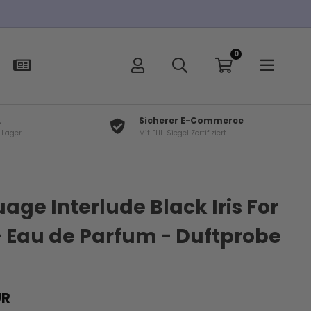
0
L
Sicherer E-Commerce
f Lager
Mit EHI-Siegel Zertifiziert
×
t
ge Interlude Black Iris For
 Eau de Parfum - Duftprobe
l
R