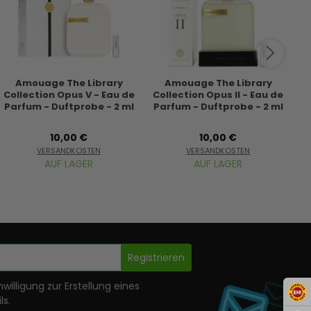
Amouage The Library
Amouage The Library
Collection Opus V - Eau de
Collection Opus II - Eau de
Co
Parfum - Duftprobe - 2 ml
Parfum - Duftprobe - 2 ml
P
10,00 €
10,00 €
VERSANDKOSTEN
VERSANDKOSTEN
AUF LAGER
AUF LAGER
Registrieren
nwilligung zur Erstellung eines
ls.