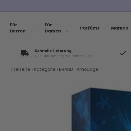
Für
Für
Parfüms
Marken
Herren
Damen
Schnelle Lieferung
5,95 Euro Lieferung mit lokalem Kurier
Titelseite
›
Kategorie
›
BRAND
›
Amouage