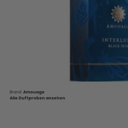
Amouage Silver Man - Eau de
Amouage Lyric For M
Parfum - Duftprobe - 2 ml
Parfum - Duftpro
10,00 €
11,95 €
VERSANDKOSTEN
VERSANDKOS
AUF LAGER
AUF LAGE
Amouage
Alle Duftproben ansehen