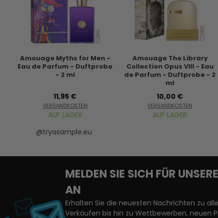
Amouage Myths for Men -
Amouage The Library
Eau de Parfum - Duftprobe
Collection Opus VIII - Eau
- 2 ml
de Parfum - Duftprobe - 2
ml
11,95 €
10,00 €
VERSANDKOSTEN
VERSANDKOSTEN
AUF LAGER
AUF LAGER
@tryasample.eu
MELDEN SIE SICH FÜR UNSE
AN
Erhalten Sie die neuesten Nachrichten zu a
Verkäufen bis hin zu Wettbewerben, neuen 