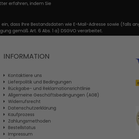
ter erfahren, indem Sie
it ein, dass Ihre Bestandsdaten wie E-Mail-Adresse sowie (fal
igung gemäß Art. 6 Abs. 1 a) DSGVO verarbeitet.
INFORMATION
Kontaktiere uns
Lieferpolitik und Bedingungen
Rückgabe- und Reklamationsrichtlinie
Allgemeine Geschäftsbedingungen (AGB)
Widerrufsrecht
Datenschutzerklärung
Kaufprozess
Zahlungsmethoden
Bestellstatus
Impressum