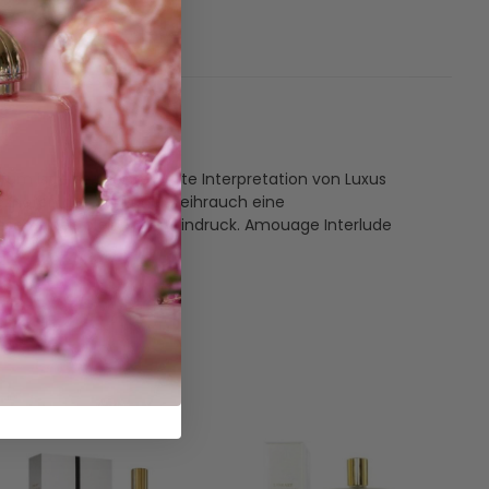
be
rfum ist eine meisterhafte Interpretation von Luxus
erznoten aus Oud und Weihrauch eine
lassen einen bleibenden Eindruck. Amouage Interlude