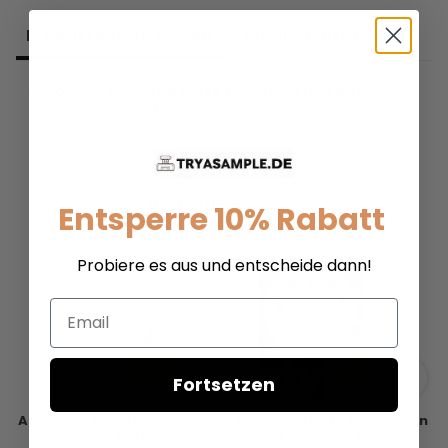
Produkt­beschreibung
Produkt­zutaten
Amouage Love Tuberose For Women - Eau de
Parfum - Duftprobe
Entsperre 10% Rabatt
Probiere es aus und entscheide dann!
Email
Fortsetzen
Amouage Overture Women
Amouage Fate For Women
- Eau de Parfum -
- Eau de Parfum -