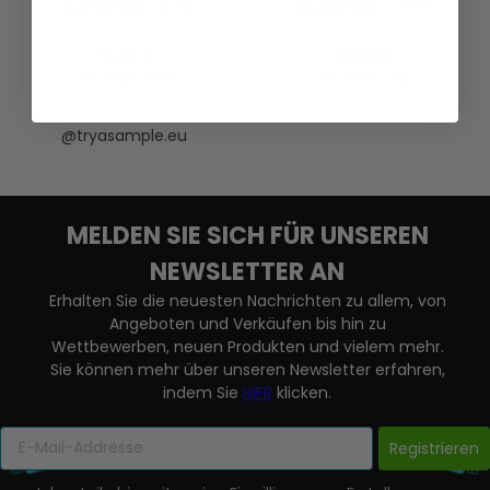
Duftprobe - 2 ml
Duftprobe - 2 ml
14,95 €
13,95 €
VERSANDKOSTEN
VERSANDKOSTEN
AUF LAGER
AUF LAGER
@tryasample.eu
MELDEN SIE SICH FÜR UNSEREN
NEWSLETTER AN
Erhalten Sie die neuesten Nachrichten zu allem, von
Angeboten und Verkäufen bis hin zu
Wettbewerben, neuen Produkten und vielem mehr.
Sie können mehr über unseren Newsletter erfahren,
indem Sie
HIER
klicken.
Registrieren