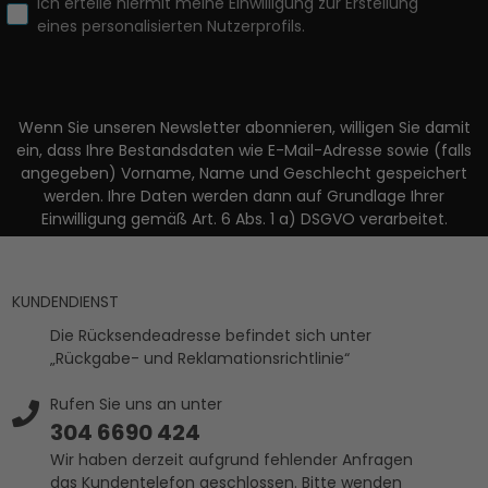
Ich erteile hiermit meine Einwilligung zur Erstellung
eines personalisierten Nutzerprofils.
Wenn Sie unseren Newsletter abonnieren, willigen Sie damit
ein, dass Ihre Bestandsdaten wie E-Mail-Adresse sowie (falls
angegeben) Vorname, Name und Geschlecht gespeichert
werden. Ihre Daten werden dann auf Grundlage Ihrer
Einwilligung gemäß Art. 6 Abs. 1 a) DSGVO verarbeitet.
KUNDENDIENST
Die Rücksendeadresse befindet sich unter
„Rückgabe- und Reklamationsrichtlinie“
Rufen Sie uns an unter
304 6690 424
Wir haben derzeit aufgrund fehlender Anfragen
das Kundentelefon geschlossen. Bitte wenden