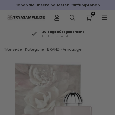
ehen Sie unsere neuesten Parfümproben
Kos
0
30 Tage Rückgaberecht
bei Unzufriedenheit
×
Titelseite
›
Kategorie
›
BRAND
›
Amouage
Andere Kunden haben diese auch
gekauft
Amouage
Amouage
Kaufen Sie
Amouage
Amouage