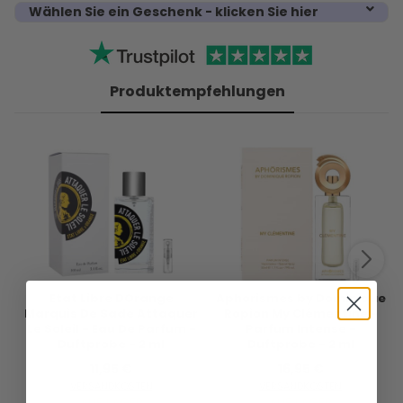
Wählen Sie ein Geschenk - klicken Sie hier
Produktempfehlungen
Etat Libre DOrange
Aphorismes by Dominique
Marquis De Sade Attaquer
Ropion My Clémentine -
Le Soleil - Eau De Parfum -
Parfum Intense -
Duftprobe - 2 ml
Duftprobe - 2 ml
11,95 €
16,95 €
VERSANDKOSTEN
VERSANDKOSTEN