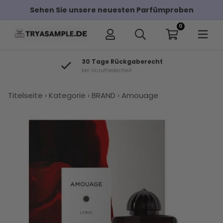
Sehen Sie unsere neuesten Parfümproben
0
30 Tage Rückgaberecht
bei Unzufriedenheit
×
Titelseite
›
Kategorie
›
BRAND
›
Amouage
Andere Kunden haben diese auch
gekauft
Amouage
Amouage
Amouage
Amouage
Kilian