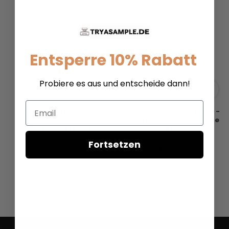
Entsperre 10% Rabatt
Probiere es aus und entscheide dann!
Email
Meistgekaufte Ariana-
Ariana Grande MOD Blush -
Grande-Parfums - 4
Eau de Parfum - Duftprobe
Duftprobe (2 ML)
- 2 ml
Fortsetzen
27,95 €
8,95 €
VERSANDKOSTEN
VERSANDKOSTEN
AUF LAGER
AUF LAGER
@tryasample.eu