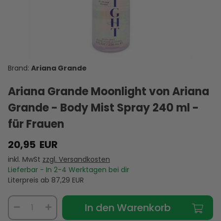
Grande
Ariana
Grande
Black
Lost Cherry
Thank U,
Grande -
Cloud von
Orchid -
- Bodymist
D
Next von
Body Mist
Ariana
Bodymist -
- 30 ml
B
Ariana
Spray 240
Grande -
30 ml
25,95 €
17,95 €
25,95 €
22,95 €
22,95 €
Grande -
ml - Für
Body Mist
VERSANDKOSTEN
Body Mist
VERSANDKOSTEN
Damen
VERSANDKOSTEN
240 ml - für
VERSANDKOSTEN
VERSANDKOSTEN
VE
240 ml - für
AUF LAGER
AUF LAGER
AUF LAGER
Frauen
AUF LAGER
AUF LAGER
A
Frauen
Ariana Grande
Ariana Grande Moonlight von Ariana
Grande - Body Mist Spray 240 ml -
für Frauen
20,95
EUR
inkl. MwSt
zzgl. Versandkosten
Lieferbar - In
2-4
Werktagen bei dir
Literpreis ab
87,29
EUR
In den Warenkorb