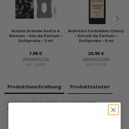
Ariana Grande God Is A
Ballotino Forbidden Cherry
Woman - Eau de Parfum -
- Extrait de Parfum -
Duftprobe - 2 ml
Duftprobe - 5 ml
7,95 €
20,95 €
VERSANDKOSTEN
VERSANDKOSTEN
AUF LAGER
AUF LAGER
Produkt­beschreibung
Produkt­zutaten
Ariana Grande Moonlight von Ariana Grande -
Body Mist Spray 240 ml - für Frauen