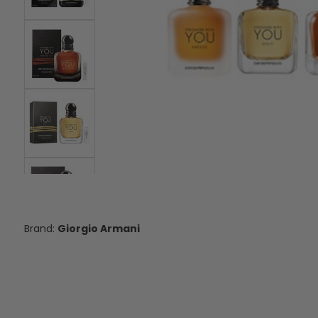
Tom Ford Herbstpaket - 3 x 2 ml
Dior Sauvage - Elixir
2 ml
25,00 €
11,95 €
VERSANDKOSTEN
VERSANDKOS
AUF LAGER
AUF LAGE
Giorgio Armani