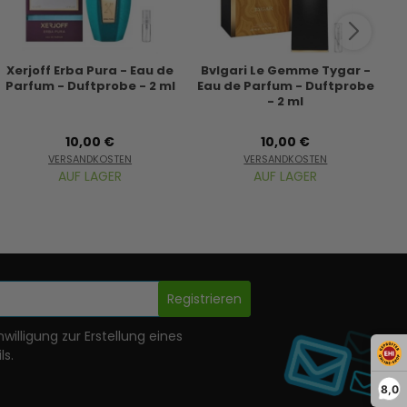
Xerjoff Erba Pura - Eau de
Bvlgari Le Gemme Tygar -
Le
Parfum - Duftprobe - 2 ml
Eau de Parfum - Duftprobe
P
- 2 ml
10,00 €
10,00 €
VERSANDKOSTEN
VERSANDKOSTEN
AUF LAGER
AUF LAGER
Registrieren
nwilligung zur Erstellung eines
ls.
8,0