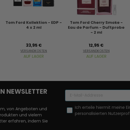
Tom Ford Kollektion - EDP -
Tom Ford Cherry Smoke -
4 x 2 ml
Eau de Parfum - Duftprobe
- 2 ml
33,95 €
12,95 €
VERSANDKOSTEN
VERSANDKOSTEN
AUF LAGER
AUF LAGER
REN NEWSLETTER
Ich erteile hiermit meine Ei
llem, von Angeboten und
personalisierten Nutzerprofi
Produkten und vielem
ter erfahren, indem Sie