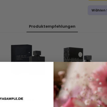
Wählen S
Produktempfehlungen
e
Armaf Club de Nuit Intense
Armaf Club De Nuit Urban
Man Pure Parfume -
Man Elixir - Eau de Parfum -
l
Parfum - Duftprobe - 2 ml
Duftprobe - 2 ml
5,95 €
5,95 €
VERSANDKOSTEN
VERSANDKOSTEN