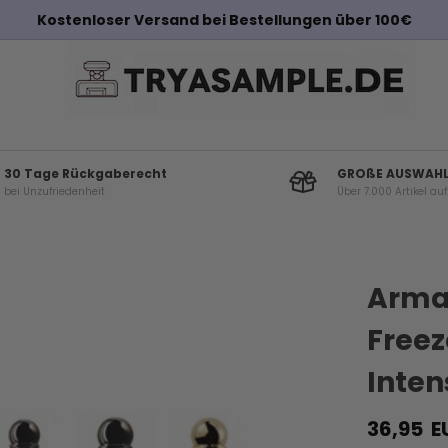
Kostenloser Versand bei Bestellungen über 100€
30 Tage Rückgaberecht
GROßE AUSWAH
bei Unzufriedenheit
Über 7.000 Artikel au
Andere Kunden haben diese auch gekauf
Arman
Freez
Inten
36,95
E