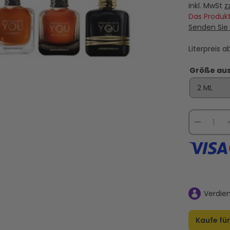
 - Duftprobe -
Am besten bewertete Lattafa-
Armani Stro
inkl. MwSt
z
Parfums - 4 Duftprobe (2 ML)
Dub
Das Produkt
Senden Sie 
29,95 €
Literpreis 
TEN
VERSANDKOSTEN
VE
R
AUF LAGER
Größe au
Verdie
Kaufe fü