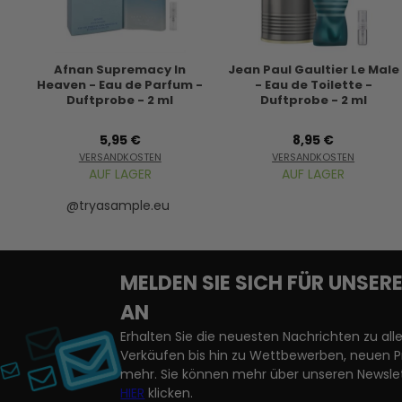
Afnan Supremacy In
Jean Paul Gaultier Le Male
Heaven - Eau de Parfum -
- Eau de Toilette -
Duftprobe - 2 ml
Duftprobe - 2 ml
5,95 €
8,95 €
VERSANDKOSTEN
VERSANDKOSTEN
AUF LAGER
AUF LAGER
@tryasample.eu
MELDEN SIE SICH FÜR UNSE
AN
Erhalten Sie die neuesten Nachrichten zu a
Verkäufen bis hin zu Wettbewerben, neuen 
mehr. Sie können mehr über unseren Newslet
HIER
klicken.