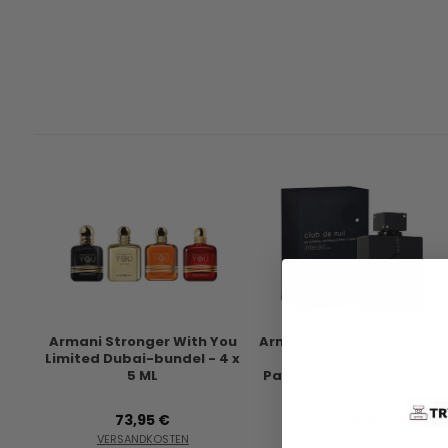
Armani Stronger With You
Armaf Club de Nuit Intens
Limited Dubai-bundel - 4 x
Man Pure Parfume -
5 ML
Parfum - Duftprobe - 5 m
73,95 €
11,95 €
VERSANDKOSTEN
VERSANDKOSTEN