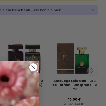
ie ein Geschenk - klicken Sie hier
Det Beste Fra Initio - 2
Amouage Epic Man - Eau
J
Parfymeprøver (2 ML)
de Parfum - Duftprobe - 2
ml
I
22,95 €
10,00 €
VERSANDKOSTEN
VERSANDKOSTEN