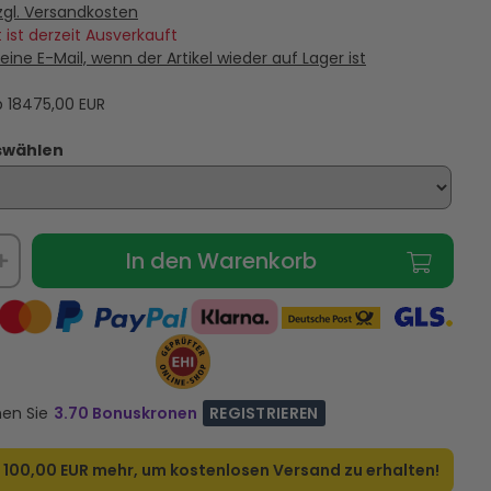
nger With You Limited
Blomst Sommer Harmoni -
Ch
zgl. Versandkosten
ai - 4 x 2 ML
Duftprobe - 5 x 5 ML
 ist derzeit Ausverkauft
eine E-Mail, wenn der Artikel wieder auf Lager ist
36,95 €
70,95 €
ab
18475,00
EUR
RSANDKOSTEN
VERSANDKOSTEN
AUF LAGER
AUF LAGER
swählen
In den Warenkorb
nen Sie
3.70 Bonuskronen
REGISTRIEREN
r
100,00 EUR
mehr, um kostenlosen Versand zu erhalten!