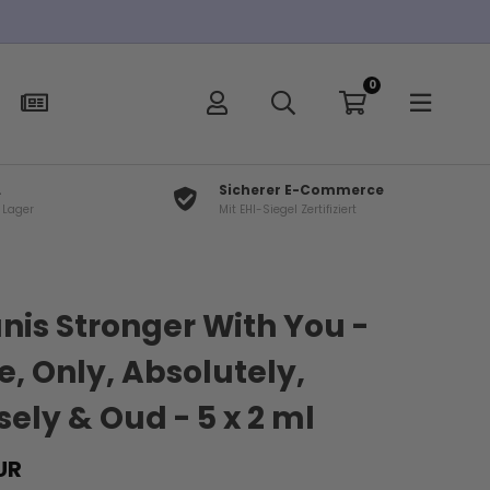
0
L
Sicherer E-Commerce
f Lager
Mit EHI-Siegel Zertifiziert
×
t
is Stronger With You -
e, Only, Absolutely,
sely & Oud - 5 x 2 ml
UR