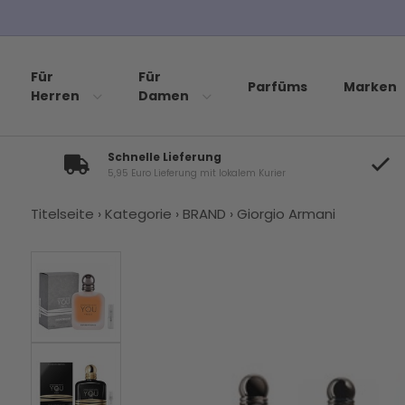
Für
Für
Parfüms
Marken
Herren
Damen
Schnelle Lieferung
5,95 Euro Lieferung mit lokalem Kurier
Titelseite
›
Kategorie
›
BRAND
›
Giorgio Armani