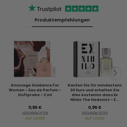
Produktempfehlungen
Amouage Guidance For
Kaufen Sie für mindestens
Women - Eau de Parfum -
30 Euro und erhalten Sie
Duftprobe - 2 ml
dies kostenlos dazu Ex
Nihilo The Hedonist - E...
11,95 €
0,95 €
VERSANDKOSTEN
VERSANDKOSTEN
AUF LAGER
AUF LAGER