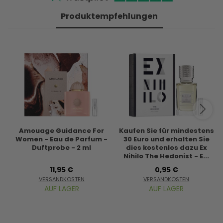
Produktempfehlungen
Amouage Guidance For
Kaufen Sie für mindestens
Women - Eau de Parfum -
30 Euro und erhalten Sie
Duftprobe - 2 ml
dies kostenlos dazu Ex
Nihilo The Hedonist - E...
11,95 €
0,95 €
VERSANDKOSTEN
VERSANDKOSTEN
AUF LAGER
AUF LAGER