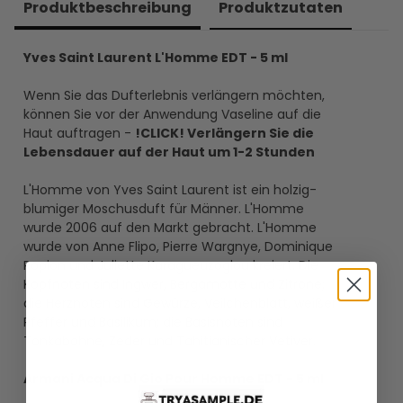
Produkt­beschreibung
Produkt­zutaten
Yves Saint Laurent L'Homme EDT - 5 ml
Wenn Sie das Dufterlebnis verlängern möchten,
können Sie vor der Anwendung Vaseline auf die
Haut auftragen -
!CLICK! Verlängern Sie die
Lebensdauer auf der Haut um 1-2 Stunden
L'Homme von Yves Saint Laurent ist ein holzig-
blumiger Moschusduft für Männer. L'Homme
wurde 2006 auf den Markt gebracht. L'Homme
wurde von Anne Flipo, Pierre Wargnye, Dominique
Ropion und Juliette Karagueuzoglou kreiert. Die
Kopfnoten sind Ingwer, Bergamotte und Zitrone;
die Herznoten sind Gewürze, Veilchenblatt, weißer
Pfeffer und Basilikum; die Basisnoten sind
Tonkabohne, Zeder und Tahitianischer Vetiver.
Armani Acqua Di Gio Pour Homme EDT - 5 ml