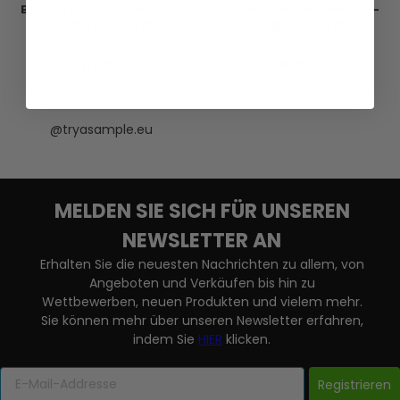
Bois Nu - Eau de Toilette -
for Him - Eau de Toilette -
Duftprobe - 5 ml
Duftprobe - 5 ml
17,95 €
26,95 €
VERSANDKOSTEN
VERSANDKOSTEN
AUF LAGER
AUF LAGER
@tryasample.eu
MELDEN SIE SICH FÜR UNSEREN
NEWSLETTER AN
Erhalten Sie die neuesten Nachrichten zu allem, von
Angeboten und Verkäufen bis hin zu
Wettbewerben, neuen Produkten und vielem mehr.
Sie können mehr über unseren Newsletter erfahren,
indem Sie
HIER
klicken.
Registrieren