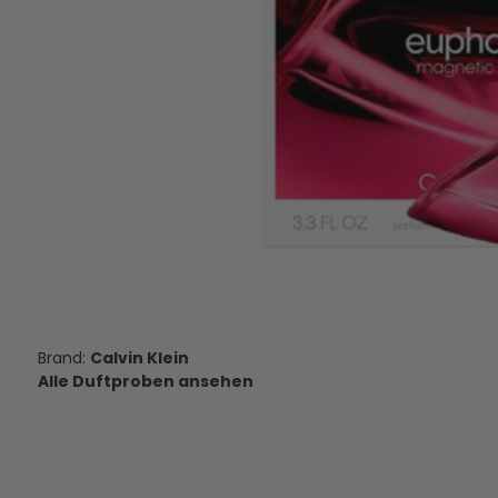
Davidoff Cool Water - Eau de
Lattafa Khamrah - E
Toilette - Duftprobe - 5 ml
- Duftprobe -
11,95 €
5,95 €
VERSANDKOSTEN
VERSANDKOS
AUF LAGER
AUF LAGE
Calvin Klein
Alle Duftproben ansehen