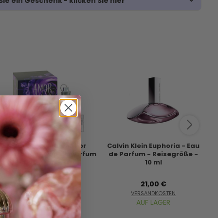
ie ein Geschenk - klicken Sie hier
Cacharel Amor Amor
Calvin Klein Euphoria - Eau
A
Tentation - Eau de Parfum
de Parfum - Reisegröße -
Wo
- Duftprobe - 2 ml
10 ml
10,95 €
21,00 €
VERSANDKOSTEN
VERSANDKOSTEN
AUF LAGER
AUF LAGER