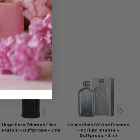
be
Hugo Boss Triumph Elixir -
Calvin Klein CK One Essence
Parfum - Duftprobe - 2 ml
- Parfum Intense -
Duftprobe - 2 ml