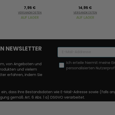
7,95 €
14,95 €
VERSANDKOSTEN
VERSANDKOSTEN
AUF LAGER
AUF LAGER
REN NEWSLETTER
Ich erteile hiermit meine Ei
llem, von Angeboten und
personalisierten Nutzerprofi
Produkten und vielem
ter erfahren, indem Sie
it ein, dass Ihre Bestandsdaten wie E-Mail-Adresse sowie (fal
igung gemäß Art. 6 Abs. 1 a) DSGVO verarbeitet.