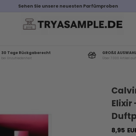
Kostenloser Versand bei Bestellungen über 100€
30 Tage Rückgaberecht
GROßE AUSWAH
bei Unzufriedenheit
Über 7.000 Artikel au
Andere Kunden haben diese auch gekauf
Calvi
Elixi
Duftp
8,95
EU