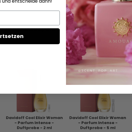
s und entscheide dann!
 Klein Euphoria Magnetic Elixir - Parfum Intense - Duftpro
rtsetzen
Davidoff Cool Elixir Woman
Davidoff Cool Elixir Woman
- Parfum Intense -
- Parfum Intense -
Duftprobe - 2 ml
Duftprobe - 5 ml