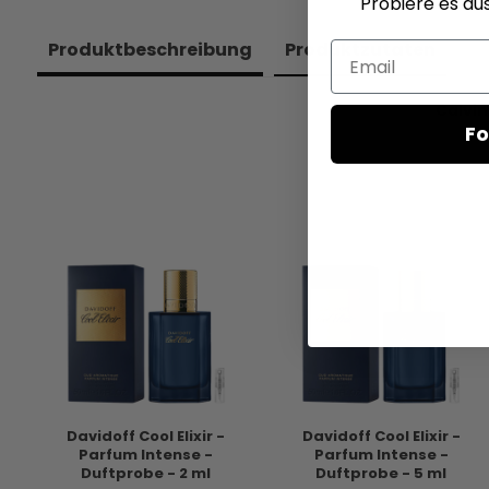
Probiere es au
Produkt­beschreibung
Produkt­zutaten
Email
Calvin
Fo
Davidoff Cool Elixir -
Davidoff Cool Elixir -
Parfum Intense -
Parfum Intense -
Duftprobe - 2 ml
Duftprobe - 5 ml