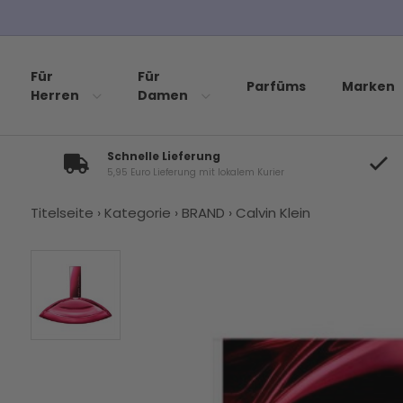
Für
Für
Parfüms
Marken
Herren
Damen
Schnelle Lieferung
5,95 Euro Lieferung mit lokalem Kurier
Titelseite
›
Kategorie
›
BRAND
›
Calvin Klein