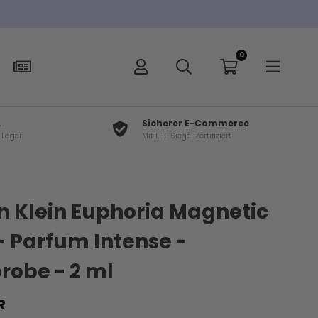
0
L
Sicherer E-Commerce
f Lager
Mit EHI-Siegel Zertifiziert
×
t
n Klein Euphoria Magnetic
r - Parfum Intense -
robe - 2 ml
R