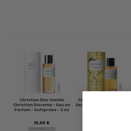
Christian Dior Vanilla
Christian Dior Paradise -
Christian Diorama - Eau de
Eau de Parfum - Duftprob
Parfum - Duftprobe - 2 ml
- 2 ml
10,00 €
16,95 €
VERSANDKOSTEN
VERSANDKOSTEN