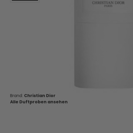
Christian Dior Miss Christian Dior
Christian Dior Dioris
Cherie - Eau de Parfum -
Toilette - Duftpr
Duftprobe - 2 ml
10,00 €
7,95 €
VERSANDKOSTEN
VERSANDKOS
AUF LAGER
AUF LAGE
Christian Dior
Alle Duftproben ansehen