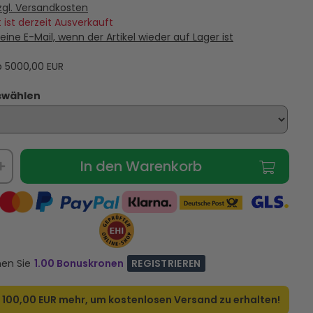
Marly Darley - Eau de
Tom Ford Vanille Fatale - Eau de
Bvl
zgl. Versandkosten
 Duftprobe - 2 ml
Parfum - Duftprobe - 2 ml
 ist derzeit Ausverkauft
eine E-Mail, wenn der Artikel wieder auf Lager ist
11,95 €
9,95 €
ab
5000,00
EUR
RSANDKOSTEN
VERSANDKOSTEN
AUF LAGER
AUF LAGER
swählen
In den Warenkorb
nen Sie
1.00 Bonuskronen
REGISTRIEREN
r
100,00 EUR
mehr, um kostenlosen Versand zu erhalten!