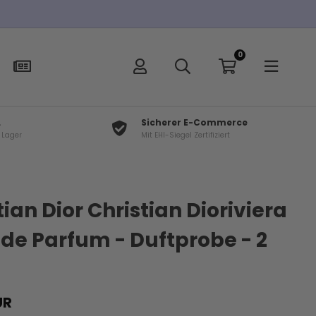
Kostenloser Versand bei Bestellungen über 100€
0
L
Sicherer E-Commerce
f Lager
Mit EHI-Siegel Zertifiziert
×
t
tian Dior Christian Dioriviera
 de Parfum - Duftprobe - 2
UR