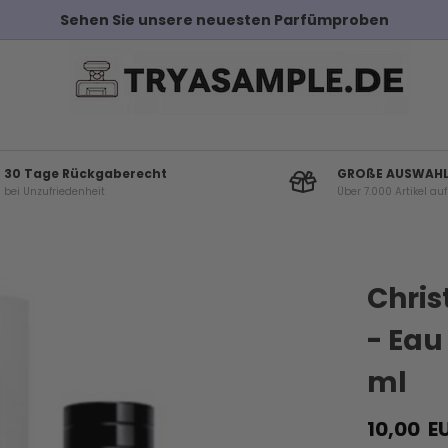
30 Tage Rückgaberecht
GROßE AUSWAH
bei Unzufriedenheit
Über 7.000 Artikel au
Andere Kunden haben diese auch gekauf
Chris
- Eau
ml
10,00
E