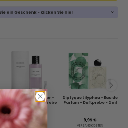
ie ein Geschenk - klicken Sie hier
Christian Dior Gris Dior -
Diptyque Lilyphea - Eau de
S
Eau de Parfum - Duftprobe
Parfum - Duftprobe - 2 ml
7
- 2 ml
P
11,95 €
9,95 €
VERSANDKOSTEN
VERSANDKOSTEN