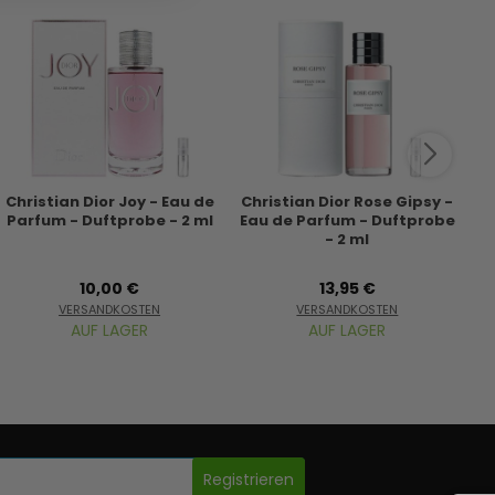
Christian Dior Joy - Eau de
Christian Dior Rose Gipsy -
M
Parfum - Duftprobe - 2 ml
Eau de Parfum - Duftprobe
- 2 ml
10,00 €
13,95 €
VERSANDKOSTEN
VERSANDKOSTEN
AUF LAGER
AUF LAGER
Registrieren