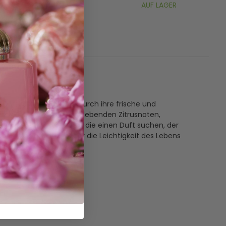
AUF LAGER
AUF LAGER
e Duftkomposition, die durch ihre frische und
t seiner Mischung aus belebenden Zitrusnoten,
s. Ideal für diejenigen, die einen Duft suchen, der
henk für jemanden, der die Leichtigkeit des Lebens