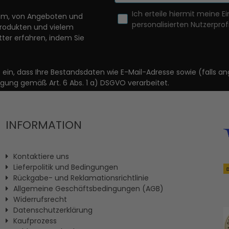
Ich erteile hiermit meine Ei
llem, von Angeboten und
personalisierten Nutzerprofi
Produkten und vielem
ter erfahren, indem Sie
it ein, dass Ihre Bestandsdaten wie E-Mail-Adresse sowie (fal
igung gemäß Art. 6 Abs. 1 a) DSGVO verarbeitet.
INFORMATION
Kontaktiere uns
Lieferpolitik und Bedingungen
Rückgabe- und Reklamationsrichtlinie
Allgemeine Geschäftsbedingungen (AGB)
Widerrufsrecht
Datenschutzerklärung
Kaufprozess