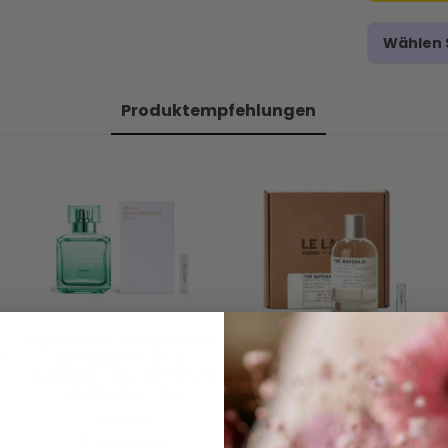
Wählen S
Produktempfehlungen
Aqua Media Cologne Forte
Le Labo The Matcha 26 -
e
by Maison Francis
Eau de Parfum - Duftprobe
Kurkdjian - Eau de Parfum
- 2 ml
- Duftprobe - 2 ml
14,95 €
13,95 €
VERSANDKOSTEN
VERSANDKOSTEN