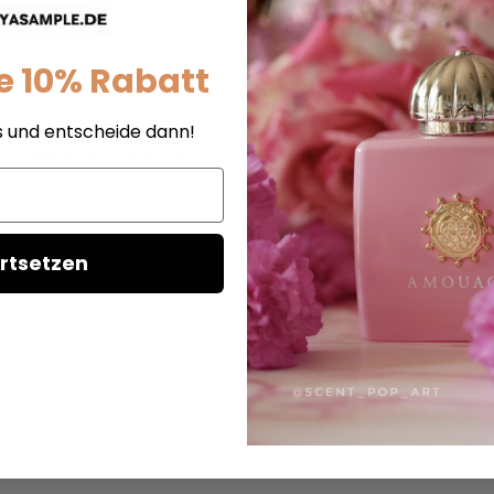
AUF LAGER
AUF LAGER
e 10% Rabatt
s und entscheide dann!
Christian Dior Dioriviera - Eau de Parfum - Duftprobe
esem Christian Dior Eau de Parfum. "Christian Dioriviera" ist ein
etet Ihnen die Möglichkeit, den Duft vor dem Kauf zu testen. Mi
rtsetzen
de Parfum ein erfrischendes und sonniges olfaktorisches Erlebni
ine perfekte Ergänzung für Ihre Sammlung oder ein ideales Gesc
t im Produktnamen oben angegeben.