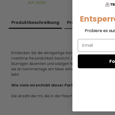
AUF LAGER
AUF LAGER
Entsperr
Produkt­beschreibung
Produkt­zutaten
Probiere es au
Email
Entdecken Sie die einzigartige Kombination von Noten in di
maritime Persönlichkeit besticht. Dieses Duftprobe-Set bi
Fo
blumigen Akzenten und salzigen Nuancen bietet dieses Eau 
sie an Sommertage am Meer erinnert, ist dieses Parfum e
liebt.
Wie viele ml enthält dieser Parfümtester?
Die Anzahl der ml, die in der Flasche enthalten sind, is