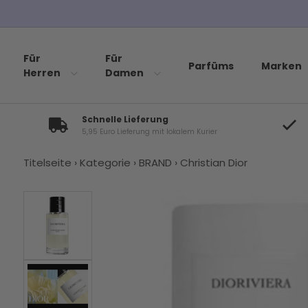
Für
Für
Parfüms
Marken
Herren
Damen
Schnelle Lieferung
5,95 Euro Lieferung mit lokalem Kurier
Titelseite
›
Kategorie
›
BRAND
›
Christian Dior