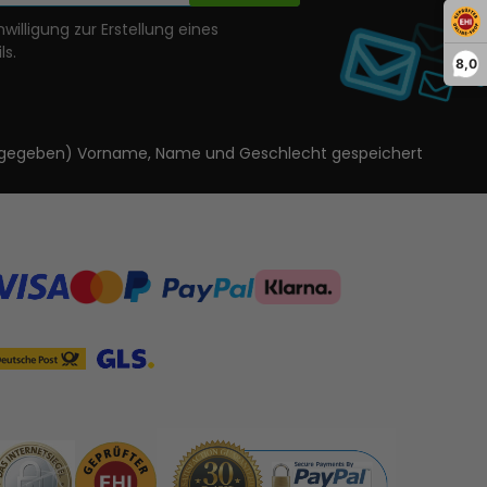
nwilligung zur Erstellung eines
ls.
8,0
ls angegeben) Vorname, Name und Geschlecht gespeichert