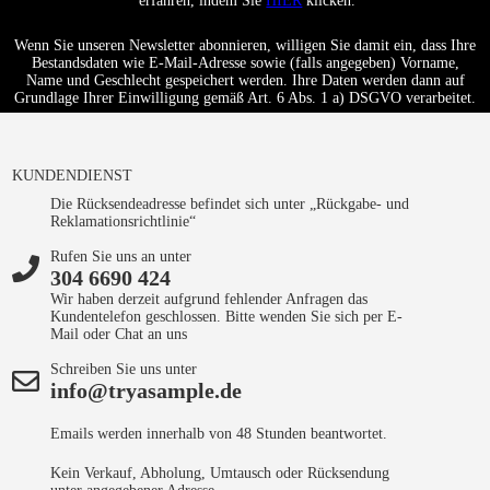
erfahren, indem Sie
HIER
klicken.
Wenn Sie unseren Newsletter abonnieren, willigen Sie damit ein, dass Ihre
Bestandsdaten wie E-Mail-Adresse sowie (falls angegeben) Vorname,
Name und Geschlecht gespeichert werden. Ihre Daten werden dann auf
Grundlage Ihrer Einwilligung gemäß Art. 6 Abs. 1 a) DSGVO verarbeitet.
KUNDENDIENST
Die Rücksendeadresse befindet sich unter „Rückgabe- und
Reklamationsrichtlinie“
Rufen Sie uns an unter
304 6690 424
Wir haben derzeit aufgrund fehlender Anfragen das
Kundentelefon geschlossen. Bitte wenden Sie sich per E-
Mail oder Chat an uns
Schreiben Sie uns unter
info@tryasample.de
Emails werden innerhalb von 48 Stunden beantwortet.
Kein Verkauf, Abholung, Umtausch oder Rücksendung