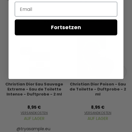
Email
Fortsetzen
Christian Dior Eau Sauvage
Christian Dior Poison - Eau
Extreme - Eau de Toilette
de Toilette - Duftprobe - 2
Intense - Duftprobe - 2 ml
ml
8,95 €
8,95 €
VERSANDKOSTEN
VERSANDKOSTEN
AUF LAGER
AUF LAGER
@tryasample.eu