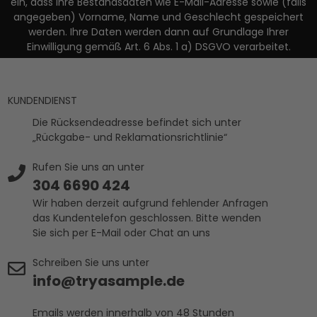
ein, dass Ihre Bestandsdaten wie E-Mail-Adresse sowie (falls
angegeben) Vorname, Name und Geschlecht gespeichert
werden. Ihre Daten werden dann auf Grundlage Ihrer
Einwilligung gemäß Art. 6 Abs. 1 a) DSGVO verarbeitet.
KUNDENDIENST
Die Rücksendeadresse befindet sich unter
„Rückgabe- und Reklamationsrichtlinie“
Rufen Sie uns an unter
304 6690 424
Wir haben derzeit aufgrund fehlender Anfragen
das Kundentelefon geschlossen. Bitte wenden
Sie sich per E-Mail oder Chat an uns
Schreiben Sie uns unter
info@tryasample.de
Emails werden innerhalb von 48 Stunden