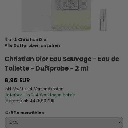
Dior Miss
Noir - Eau
Varvatos
Dior
de Marly
Christian
de Parfum
XX Indigo -
Diorissimo
Darley -
Dior Cherie
-
Eau de
- Eau de
Eau de
- Eau de
Duftprobe
Toilette -
Toilette -
Parfum -
D
10,00 €
14,95 €
5,95 €
7,95 €
11,95 €
Parfum -
- 2 ml
Duftprobe
Duftprobe
Duftprobe
VERSANDKOSTEN
Duftprobe
VERSANDKOSTEN
VERSANDKOSTEN
- 2 ml
VERSANDKOSTEN
- 2 ml
VERSANDKOSTEN
- 2 ml
VE
AUF LAGER
- 2 ml
AUF LAGER
AUF LAGER
AUF LAGER
AUF LAGER
A
Christian Dior
Alle Duftproben ansehen
Christian Dior Eau Sauvage - Eau de
Toilette - Duftprobe - 2 ml
8,95
EUR
inkl. MwSt
zzgl. Versandkosten
Lieferbar - In
2-4
Werktagen bei dir
Literpreis ab
4475,00
EUR
Größe auswählen