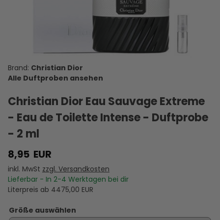
Dior Miss
Dior
de Marly
Legend -
Dior
Christian
Tendre
Darley -
Eau de
JAdore -
X
Dior Cherie
Poison -
Eau de
Parfum -
Eau de
- Eau de
Eau de
Parfum -
Duftprobe
Parfum -
T
10,00 €
8,95 €
11,95 €
7,95 €
8,95 €
Parfum -
Toilette -
Duftprobe
- 2 ml
Duftprobe
D
VERSANDKOSTEN
Duftprobe
VERSANDKOSTEN
Duftprobe
VERSANDKOSTEN
- 2 ml
VERSANDKOSTEN
VERSANDKOSTEN
- 2 ml
VE
AUF LAGER
- 2 ml
AUF LAGER
- 2 ml
AUF LAGER
AUF LAGER
AUF LAGER
A
Christian Dior
Alle Duftproben ansehen
Christian Dior Eau Sauvage Extreme
- Eau de Toilette Intense - Duftprobe
- 2 ml
8,95
EUR
inkl. MwSt
zzgl. Versandkosten
Lieferbar - In
2-4
Werktagen bei dir
Literpreis ab
4475,00
EUR
Größe auswählen