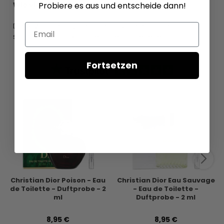
Probiere es aus und entscheide dann!
Wie viele ml enthält dieser Parfümtester?
Die Anzahl der ml, die in der Flasche enthalten
Email
sind, ist im Produktnamen oben angegeben.
Fortsetzen
Christian Dior Poison - Eau
Christian Dior Eau Sauvage
de Toilette - Duftprobe - 2
- Eau de Toilette -
ml
Duftprobe - 2 ml
8,95 €
8,95 €