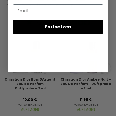
sind, ist im Produktnamen oben angegeben.
Email
Fortsetzen
Christian Dior Bois DArgent
Christian Dior Ambre Nuit -
- Eau de Parfum -
Eau De Parfum - Duftprobe
Duftprobe - 2 ml
- 2 ml
10,00 €
11,95 €
VERSANDKOSTEN
VERSANDKOSTEN
AUF LAGER
AUF LAGER