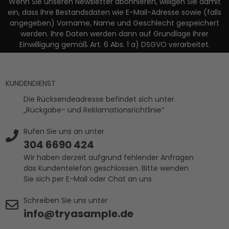
Wenn Sie unseren Newsletter abonnieren, willigen Sie damit
ein, dass Ihre Bestandsdaten wie E-Mail-Adresse sowie (falls
angegeben) Vorname, Name und Geschlecht gespeichert
werden. Ihre Daten werden dann auf Grundlage Ihrer
Einwilligung gemäß Art. 6 Abs. 1 a) DSGVO verarbeitet.
KUNDENDIENST
Die Rücksendeadresse befindet sich unter
„Rückgabe- und Reklamationsrichtlinie“
Rufen Sie uns an unter
304 6690 424
Wir haben derzeit aufgrund fehlender Anfragen
das Kundentelefon geschlossen. Bitte wenden
Sie sich per E-Mail oder Chat an uns
Schreiben Sie uns unter
info@tryasample.de