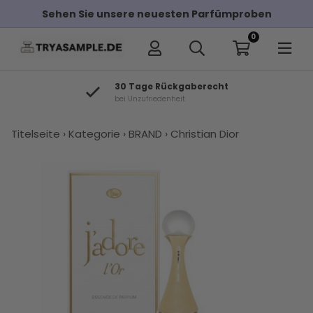
e unsere neuesten Parfümproben
Kostenloser
0
 Rückgaberecht
GROßE A
iedenheit
Über 7.000 A
×
Titelseite
›
Kategorie
›
BRAND
›
Christian Dior
Andere Kunden haben diese auch
gekauft
Christian
Parfums
Molyneux
Tom Ford
Christian