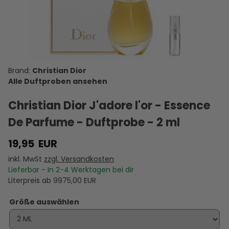
Dior Miss
de Marly
Quartz -
Noir - Eau
Dior Gris
Christian
Darley -
Eau de
de Parfum
Montaigne
K
Dior Cherie
Eau de
Parfum -
-
- Eau de
7
- Eau de
Parfum -
Duftprobe
Duftprobe
Parfum -
d
10,00 €
11,95 €
5,95 €
14,95 €
10,00 €
Parfum -
Duftprobe
- 2 ml
- 2 ml
Duftprobe
VERSANDKOSTEN
Duftprobe
VERSANDKOSTEN
- 2 ml
VERSANDKOSTEN
VERSANDKOSTEN
VERSANDKOSTEN
- 2 ml
VE
D
AUF LAGER
- 2 ml
AUF LAGER
AUF LAGER
AUF LAGER
AUF LAGER
A
Christian Dior
Alle Duftproben ansehen
Christian Dior J'adore l'or - Essence
De Parfume - Duftprobe - 2 ml
19,95
EUR
inkl. MwSt
zzgl. Versandkosten
Lieferbar - In
2-4
Werktagen bei dir
Literpreis ab
9975,00
EUR
Größe auswählen