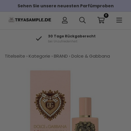
n Sie unsere neuesten Parfümproben
Kostenl
0
30 Tage Rückgaberecht
bei Unzufriedenheit
×
Titelseite
›
Kategorie
›
BRAND
›
Dolce & Gabbana
Andere Kunden haben diese auch
gekauft
Dolce &
Light Blue
Dolce &
Kaufen Sie
Dolce &