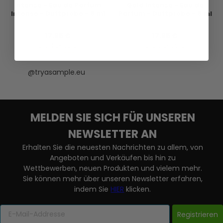
Intense - Eau de Parfum
Gold Intense - Eau de
Intense - Duftprobe - 5 ml
Parfum - Duftprobe - 5 ml
17,95 €
17,95 €
VERSANDKOSTEN
VERSANDKOSTEN
AUF LAGER
AUF LAGER
@tryasample.eu
MELDEN SIE SICH FÜR UNSEREN
NEWSLETTER AN
Erhalten Sie die neuesten Nachrichten zu allem, von
Angeboten und Verkäufen bis hin zu
Wettbewerben, neuen Produkten und vielem mehr.
Sie können mehr über unseren Newsletter erfahren,
indem Sie
HIER
klicken.
Registrieren