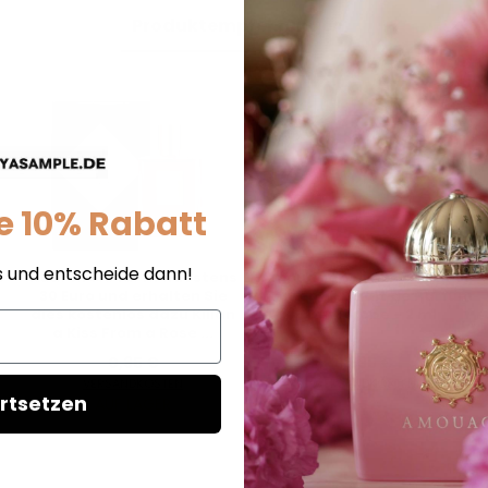
Produktempfehlungen
e 10% Rabatt
s und entscheide dann!
s
Kaufen Sie für mindestens
Amouage Guidance 46 For
30 Euro und erhalten Sie
Women - Extrait de Parfum
dies kostenlos dazu Kilian
- Duftprobe - 2 ml
a Kiss From a Rose ...
0,95 €
16,95 €
VERSANDKOSTEN
VERSANDKOSTEN
rtsetzen
AUF LAGER
AUF LAGER