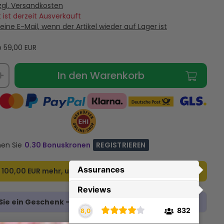
zgl. Versandkosten
 ist derzeit Ausverkauft
eine E-Mail, wenn der Artikel wieder auf Lager ist
ab
59,00
EUR
In den Warenkorb
nen Sie
0.30 Bonuskronen
REGISTRIEREN
r
100,00 EUR
mehr, um kostenlosen Versand zu erhalten!
ie ein Geschenk - klicken Sie hier