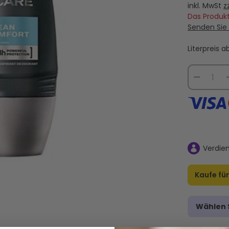
inkl. MwSt
z
Das Produkt
Senden Sie 
Literpreis 
Verdie
Kaufe fü
Wählen S