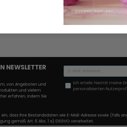
 Deo - 50 ml
REN NEWSLETTER
Ich erteile hiermit meine Ei
llem, von Angeboten und
personalisierten Nutzerprofi
Produkten und vielem
ter erfahren, indem Sie
it ein, dass Ihre Bestandsdaten wie E-Mail-Adresse sowie (fal
igung gemäß Art. 6 Abs. 1 a) DSGVO verarbeitet.