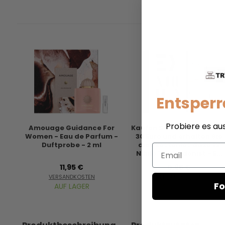
Entsperr
Probiere es au
Amouage Guidance For
Kaufen Sie für mindesten
Women - Eau de Parfum -
30 Euro und erhalten Sie
Duftprobe - 2 ml
dies kostenlos dazu Ex
Email
Nihilo The Hedonist - E...
11,95 €
0,95 €
VERSANDKOSTEN
VERSANDKOSTEN
Fo
AUF LAGER
AUF LAGER