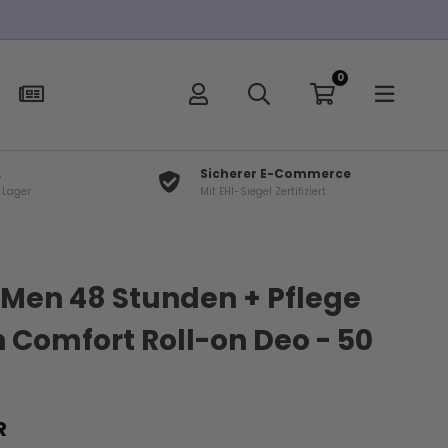
0
L
Sicherer E-Commerce
f Lager
Mit EHI-Siegel Zertifiziert
Men 48 Stunden + Pflege
 Comfort Roll-on Deo - 50
R