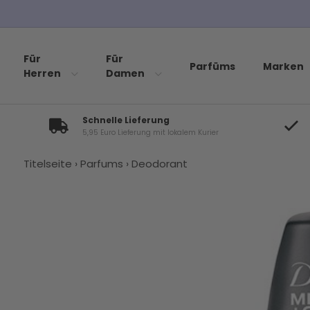
Für
Für
Parfüms
Marken
Herren
Damen
Schnelle Lieferung
5,95 Euro Lieferung mit lokalem Kurier
Titelseite
›
Parfums
›
Deodorant